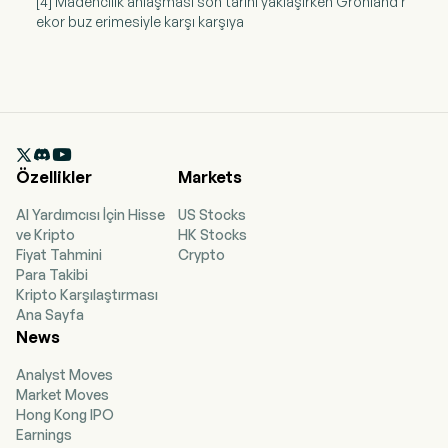
[4] Madencilik anlaşması son tarihi yaklaşırken Grönland r
ekor buz erimesiyle karşı karşıya

Özellikler
Markets
AI Yardımcısı İçin Hisse
US Stocks
ve Kripto
HK Stocks
Fiyat Tahmini
Crypto
Para Takibi
Kripto Karşılaştırması
Ana Sayfa
News
Analyst Moves
Market Moves
Hong Kong IPO
Earnings