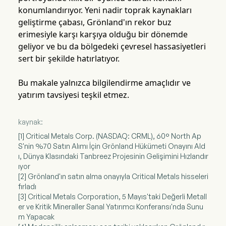
konumlandırıyor. Yeni nadir toprak kaynakları
geliştirme çabası, Grönland'ın rekor buz
erimesiyle karşı karşıya olduğu bir dönemde
geliyor ve bu da bölgedeki çevresel hassasiyetleri
sert bir şekilde hatırlatıyor.
Bu makale yalnızca bilgilendirme amaçlıdır ve
yatırım tavsiyesi teşkil etmez.
kaynak:
[1] Critical Metals Corp. (NASDAQ: CRML), 60° North Ap
S'nin %70 Satın Alımı İçin Grönland Hükümeti Onayını Ald
ı, Dünya Klasındaki Tanbreez Projesinin Gelişimini Hızlandır
ıyor
[2] Grönland'ın satın alma onayıyla Critical Metals hisseleri
fırladı
[3] Critical Metals Corporation, 5 Mayıs'taki Değerli Metall
er ve Kritik Mineraller Sanal Yatırımcı Konferansı'nda Sunu
m Yapacak