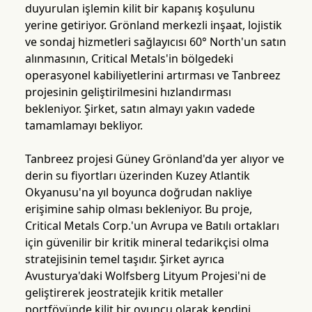
duyurulan işlemin kilit bir kapanış koşulunu
yerine getiriyor. Grönland merkezli inşaat, lojistik
ve sondaj hizmetleri sağlayıcısı 60° North'un satın
alınmasının, Critical Metals'in bölgedeki
operasyonel kabiliyetlerini artırması ve Tanbreez
projesinin geliştirilmesini hızlandırması
bekleniyor. Şirket, satın almayı yakın vadede
tamamlamayı bekliyor.
Tanbreez projesi Güney Grönland'da yer alıyor ve
derin su fiyortları üzerinden Kuzey Atlantik
Okyanusu'na yıl boyunca doğrudan nakliye
erişimine sahip olması bekleniyor. Bu proje,
Critical Metals Corp.'un Avrupa ve Batılı ortakları
için güvenilir bir kritik mineral tedarikçisi olma
stratejisinin temel taşıdır. Şirket ayrıca
Avusturya'daki Wolfsberg Lityum Projesi'ni de
geliştirerek jeostratejik kritik metaller
portföyünde kilit bir oyuncu olarak kendini