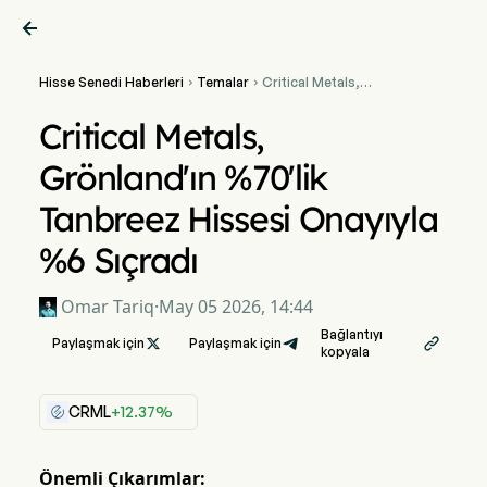

Hisse Senedi Haberleri
Temalar
Critical Metals,


Grönland'ın %70'lik
Tanbreez Hissesi Onayıyla
Critical Metals,
%6 Sıçradı
Grönland'ın %70'lik
Tanbreez Hissesi Onayıyla
%6 Sıçradı
Omar Tariq
·
May 05 2026, 14:44
Bağlantıyı
Paylaşmak için

Paylaşmak için

kopyala
CRML
+12.37%
Önemli Çıkarımlar: