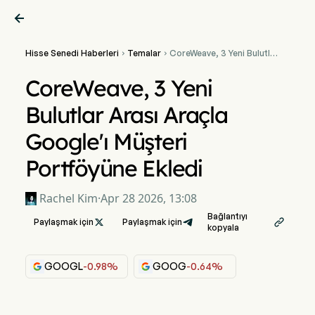

Hisse Senedi Haberleri
Temalar
CoreWeave, 3 Yeni Bulutlar


Arası Araçla Google'ı
Müşteri Portföyüne Ekledi
CoreWeave, 3 Yeni
Bulutlar Arası Araçla
Google'ı Müşteri
Portföyüne Ekledi
Rachel Kim
·
Apr 28 2026, 13:08
Bağlantıyı
Paylaşmak için

Paylaşmak için

kopyala
GOOGL
-0.98%
GOOG
-0.64%