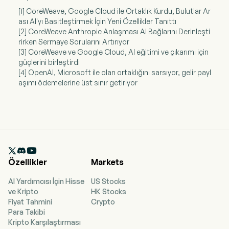
[1] CoreWeave, Google Cloud ile Ortaklık Kurdu, Bulutlar Ar
ası AI'yı Basitleştirmek İçin Yeni Özellikler Tanıttı
[2] CoreWeave Anthropic Anlaşması AI Bağlarını Derinleşti
rirken Sermaye Sorularını Artırıyor
[3] CoreWeave ve Google Cloud, AI eğitimi ve çıkarımı için
güçlerini birleştirdi
[4] OpenAI, Microsoft ile olan ortaklığını sarsıyor, gelir payl
aşımı ödemelerine üst sınır getiriyor

Özellikler
Markets
AI Yardımcısı İçin Hisse
US Stocks
ve Kripto
HK Stocks
Fiyat Tahmini
Crypto
Para Takibi
Kripto Karşılaştırması