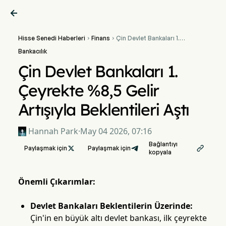

Hisse Senedi Haberleri
Finans
Çin Devlet Bankaları 1.


Çeyrekte %8,5 Gelir
Bankacılık
Artışıyla Beklentileri Aştı
Çin Devlet Bankaları 1.
Çeyrekte %8,5 Gelir
Artışıyla Beklentileri Aştı
Hannah Park
·
May 04 2026, 07:16
Bağlantıyı
Paylaşmak için

Paylaşmak için

kopyala
Önemli Çıkarımlar:
Devlet Bankaları Beklentilerin Üzerinde:
Çin'in en büyük altı devlet bankası, ilk çeyrekte