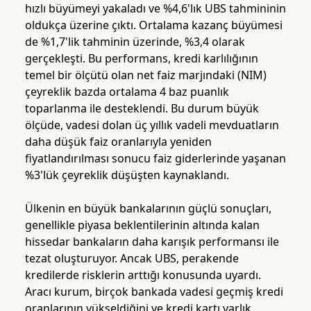
hızlı büyümeyi yakaladı ve %4,6'lık UBS tahmininin
oldukça üzerine çıktı. Ortalama kazanç büyümesi
de %1,7'lik tahminin üzerinde, %3,4 olarak
gerçekleşti. Bu performans, kredi karlılığının
temel bir ölçütü olan net faiz marjındaki (NIM)
çeyreklik bazda ortalama 4 baz puanlık
toparlanma ile desteklendi. Bu durum büyük
ölçüde, vadesi dolan üç yıllık vadeli mevduatların
daha düşük faiz oranlarıyla yeniden
fiyatlandırılması sonucu faiz giderlerinde yaşanan
%3'lük çeyreklik düşüşten kaynaklandı.
Ülkenin en büyük bankalarının güçlü sonuçları,
genellikle piyasa beklentilerinin altında kalan
hissedar bankaların daha karışık performansı ile
tezat oluşturuyor. Ancak UBS, perakende
kredilerde risklerin arttığı konusunda uyardı.
Aracı kurum, birçok bankada vadesi geçmiş kredi
oranlarının yükseldiğini ve kredi kartı varlık