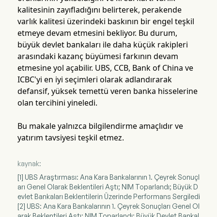
kalitesinin zayıfladığını belirterek, perakende
varlık kalitesi üzerindeki baskının bir engel teşkil
etmeye devam etmesini bekliyor. Bu durum,
büyük devlet bankaları ile daha küçük rakipleri
arasındaki kazanç büyümesi farkının devam
etmesine yol açabilir. UBS, CCB, Bank of China ve
ICBC'yi en iyi seçimleri olarak adlandırarak
defansif, yüksek temettü veren banka hisselerine
olan tercihini yineledi.
Bu makale yalnızca bilgilendirme amaçlıdır ve
yatırım tavsiyesi teşkil etmez.
kaynak:
[1] UBS Araştırması: Ana Kara Bankalarının 1. Çeyrek Sonuçl
arı Genel Olarak Beklentileri Aştı; NIM Toparlandı; Büyük D
evlet Bankaları Beklentilerin Üzerinde Performans Sergiledi
[2] UBS: Ana Kara Bankalarının 1. Çeyrek Sonuçları Genel Ol
arak Beklentileri Aştı; NIM Toparlandı; Büyük Devlet Bankal