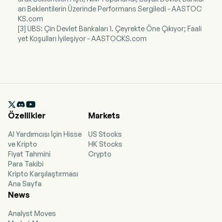
arı Beklentilerin Üzerinde Performans Sergiledi - AASTOC
KS.com
[3] UBS: Çin Devlet Bankaları 1. Çeyrekte Öne Çıkıyor; Faali
yet Koşulları İyileşiyor - AASTOCKS.com

Özellikler
Markets
AI Yardımcısı İçin Hisse
US Stocks
ve Kripto
HK Stocks
Fiyat Tahmini
Crypto
Para Takibi
Kripto Karşılaştırması
Ana Sayfa
News
Analyst Moves