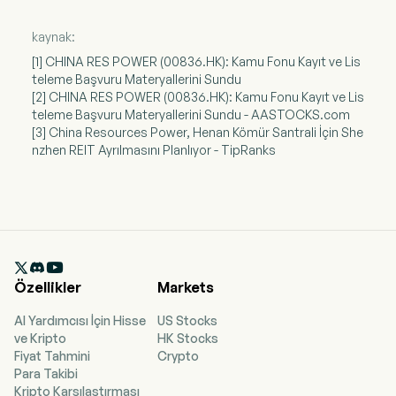
kaynak:
[1] CHINA RES POWER (00836.HK): Kamu Fonu Kayıt ve Lis
teleme Başvuru Materyallerini Sundu
[2] CHINA RES POWER (00836.HK): Kamu Fonu Kayıt ve Lis
teleme Başvuru Materyallerini Sundu - AASTOCKS.com
[3] China Resources Power, Henan Kömür Santrali İçin She
nzhen REIT Ayrılmasını Planlıyor - TipRanks

Özellikler
Markets
AI Yardımcısı İçin Hisse
US Stocks
ve Kripto
HK Stocks
Fiyat Tahmini
Crypto
Para Takibi
Kripto Karşılaştırması