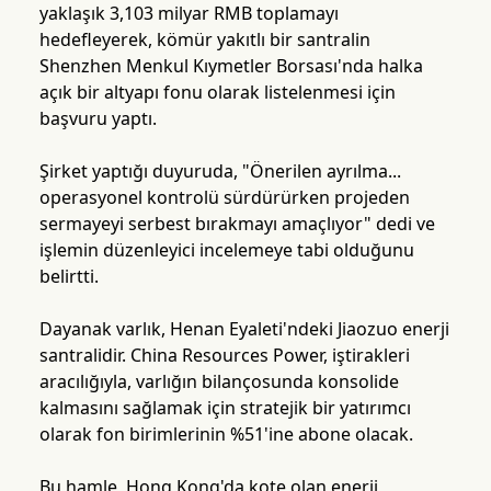
yaklaşık 3,103 milyar RMB toplamayı
hedefleyerek, kömür yakıtlı bir santralin
Shenzhen Menkul Kıymetler Borsası'nda halka
açık bir altyapı fonu olarak listelenmesi için
başvuru yaptı.
Şirket yaptığı duyuruda, "Önerilen ayrılma...
operasyonel kontrolü sürdürürken projeden
sermayeyi serbest bırakmayı amaçlıyor" dedi ve
işlemin düzenleyici incelemeye tabi olduğunu
belirtti.
Dayanak varlık, Henan Eyaleti'ndeki Jiaozuo enerji
santralidir. China Resources Power, iştirakleri
aracılığıyla, varlığın bilançosunda konsolide
kalmasını sağlamak için stratejik bir yatırımcı
olarak fon birimlerinin %51'ine abone olacak.
Bu hamle, Hong Kong'da kote olan enerji