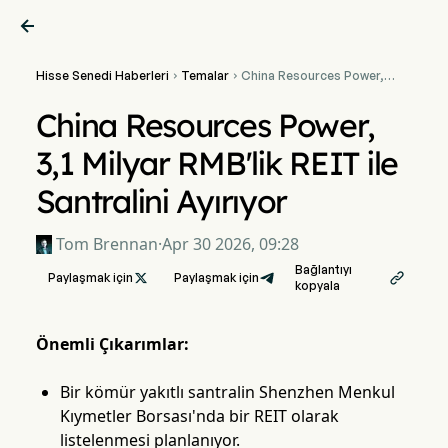

Hisse Senedi Haberleri
Temalar
China Resources Power,


3,1 Milyar RMB'lik REIT ile
Santralini Ayırıyor
China Resources Power,
3,1 Milyar RMB'lik REIT ile
Santralini Ayırıyor
Tom Brennan
·
Apr 30 2026, 09:28
Bağlantıyı
Paylaşmak için

Paylaşmak için

kopyala
Önemli Çıkarımlar:
Bir kömür yakıtlı santralin Shenzhen Menkul
Kıymetler Borsası'nda bir REIT olarak
listelenmesi planlanıyor.