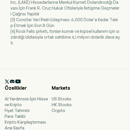
Inc. (LAKE) Hissedarlarına Menkul Kıymet Dolandırıcılığı Da
vası İçin Frank R. Cruz Hukuk Ofisleriyle İletişime Geçmeler
i Çağrısı Yapıldı
[3] Constar Veri İhlali Uzlaşması: 6.000 Dolar'a Kadar Tale
p Etmek İçin Son 8 Gün
[4] Rock Falls şirketi, fonları kumar ve kişisel kullanım için sı
zdırdığı iddiasıyla ortak sahibine 4,1 milyon dolarlık dava aç
tı

Özellikler
Markets
AI Yardımcısı İçin Hisse
US Stocks
ve Kripto
HK Stocks
Fiyat Tahmini
Crypto
Para Takibi
Kripto Karşılaştırması
Ana Sayfa