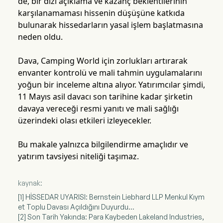
de, bir dizi açıklama ve kazanç beklentilerinin
karşılanamaması hissenin düşüşüne katkıda
bulunarak hissedarların yasal işlem başlatmasına
neden oldu.
Dava, Camping World için zorlukları artırarak
envanter kontrolü ve mali tahmin uygulamalarını
yoğun bir inceleme altına alıyor. Yatırımcılar şimdi,
11 Mayıs asil davacı son tarihine kadar şirketin
davaya vereceği resmi yanıtı ve mali sağlığı
üzerindeki olası etkileri izleyecekler.
Bu makale yalnızca bilgilendirme amaçlıdır ve
yatırım tavsiyesi niteliği taşımaz.
kaynak:
[1] HİSSEDAR UYARISI: Bernstein Liebhard LLP Menkul Kıym
et Toplu Davası Açıldığını Duyurdu...
[2] Son Tarih Yakında: Para Kaybeden Lakeland Industries,