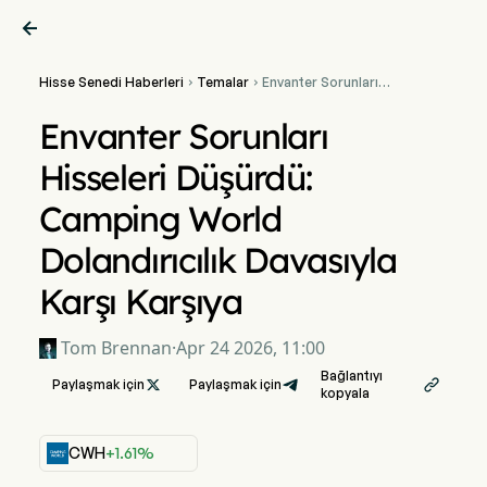

Hisse Senedi Haberleri
Temalar
Envanter Sorunları


Hisseleri Düşürdü:
Camping World
Envanter Sorunları
Dolandırıcılık Davasıyla
Karşı Karşıya
Hisseleri Düşürdü:
Camping World
Dolandırıcılık Davasıyla
Karşı Karşıya
Tom Brennan
·
Apr 24 2026, 11:00
Bağlantıyı
Paylaşmak için

Paylaşmak için

kopyala
CWH
+1.61%