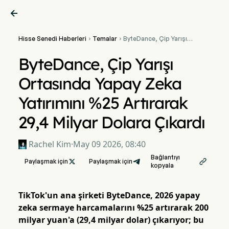

Hisse Senedi Haberleri
Temalar
ByteDance, Çip Yarışı


Ortasında Yapay Zeka
Yatırımını %25 Artırarak
ByteDance, Çip Yarışı
29,4 Milyar Dolara Çıkardı
Ortasında Yapay Zeka
Yatırımını %25 Artırarak
29,4 Milyar Dolara Çıkardı
Rachel Kim
·
May 09 2026, 08:40
Bağlantıyı
Paylaşmak için

Paylaşmak için

kopyala
TikTok'un ana şirketi ByteDance, 2026 yapay
zeka sermaye harcamalarını %25 artırarak 200
milyar yuan'a (29,4 milyar dolar) çıkarıyor; bu