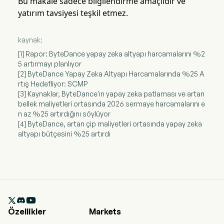
Bu makale sadece bilgilendirme amaçlıdır ve
yatırım tavsiyesi teşkil etmez.
kaynak:
[1] Rapor: ByteDance yapay zeka altyapı harcamalarını %2
5 artırmayı planlıyor
[2] ByteDance Yapay Zeka Altyapı Harcamalarında %25 A
rtış Hedefliyor: SCMP
[3] Kaynaklar, ByteDance'ın yapay zeka patlaması ve artan
bellek maliyetleri ortasında 2026 sermaye harcamalarını e
n az %25 artırdığını söylüyor
[4] ByteDance, artan çip maliyetleri ortasında yapay zeka
altyapı bütçesini %25 artırdı

Özellikler
Markets