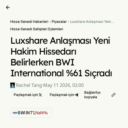

Hisse Senedi Haberleri
Piyasalar
Luxshare Anlaşması Yeni


Hakim Hissedarı Belirlerken
Hisse Senedi Sahipleri Eylemleri
BWI International %61
Sıçradı
Luxshare Anlaşması Yeni
Hakim Hissedarı
Belirlerken BWI
International %61 Sıçradı
Rachel Tang
·
May 11 2026, 02:00
Bağlantıyı
Paylaşmak için

Paylaşmak için

kopyala
BWI INT'L
NaN%