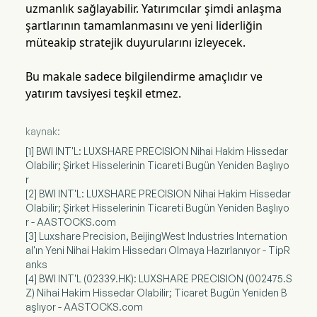
uzmanlık sağlayabilir. Yatırımcılar şimdi anlaşma
şartlarının tamamlanmasını ve yeni liderliğin
müteakip stratejik duyurularını izleyecek.
Bu makale sadece bilgilendirme amaçlıdır ve
yatırım tavsiyesi teşkil etmez.
kaynak:
[1] BWI INT'L: LUXSHARE PRECISION Nihai Hakim Hissedar
Olabilir; Şirket Hisselerinin Ticareti Bugün Yeniden Başlıyo
r
[2] BWI INT'L: LUXSHARE PRECISION Nihai Hakim Hissedar
Olabilir; Şirket Hisselerinin Ticareti Bugün Yeniden Başlıyo
r - AASTOCKS.com
[3] Luxshare Precision, BeijingWest Industries Internation
al'ın Yeni Nihai Hakim Hissedarı Olmaya Hazırlanıyor - TipR
anks
[4] BWI INT'L (02339.HK): LUXSHARE PRECISION (002475.S
Z) Nihai Hakim Hissedar Olabilir; Ticaret Bugün Yeniden B
aşlıyor - AASTOCKS.com