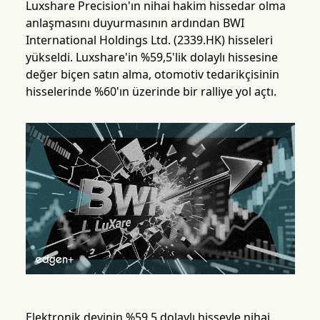
Luxshare Precision'ın nihai hakim hissedar olma
anlaşmasını duyurmasının ardından BWI
International Holdings Ltd. (2339.HK) hisseleri
yükseldi. Luxshare'in %59,5'lik dolaylı hissesine
değer biçen satın alma, otomotiv tedarikçisinin
hisselerinde %60'ın üzerinde bir ralliye yol açtı.
Elektronik devinin %59,5 dolaylı hisseyle nihai