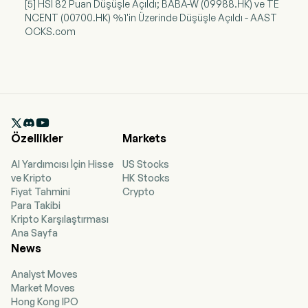
[5] HSI 82 Puan Düşüşle Açıldı; BABA-W (09988.HK) ve TE
NCENT (00700.HK) %1'in Üzerinde Düşüşle Açıldı - AAST
OCKS.com

Özellikler
Markets
AI Yardımcısı İçin Hisse
US Stocks
ve Kripto
HK Stocks
Fiyat Tahmini
Crypto
Para Takibi
Kripto Karşılaştırması
Ana Sayfa
News
Analyst Moves
Market Moves
Hong Kong IPO