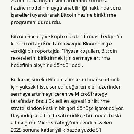
20'den fazla düşmesinin ardından kurumsal
hazine modelinin uygulanabilirliği hakkında soru
işaretleri uyandırarak Bitcoin hazine biriktirme
programını durdurdu.
Bitcoin Society ve kripto cüzdan firması Ledger'ın
kurucu ortağı Éric Larchevêque Bloomberg'e
verdiği bir röportajda, "Piyasa koşulları, Bitcoin
rezervlerini biriktirmek için sermaye artırma
hedefinin aleyhine döndü" dedi.
Bu karar, sürekli Bitcoin alımlarını finanse etmek
için yüksek hisse senedi değerlemeleri üzerinden
sermaye artırmayı içeren ve MicroStrategy
tarafından öncülük edilen agresif biriktirme
stratejisinden keskin bir geri dönüşe işaret ediyor.
Dayandığı arbitraj fırsatı eridikçe bu model baskı
altına girdi. MicroStrategy'nin kendi hisseleri
2025 sonuna kadar yıllık bazda yüzde 51