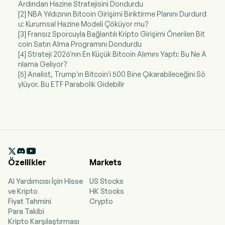
Ardından Hazine Stratejisini Dondurdu
[2] NBA Yıldızının Bitcoin Girişimi Biriktirme Planını Durdurd
u: Kurumsal Hazine Modeli Çöküyor mu?
[3] Fransız Sporcuyla Bağlantılı Kripto Girişimi Önerilen Bit
coin Satın Alma Programını Dondurdu
[4] Strateji 2026'nın En Küçük Bitcoin Alımını Yaptı: Bu Ne A
nlama Geliyor?
[5] Analist, Trump'ın Bitcoin'i 500 Bine Çıkarabileceğini Sö
ylüyor. Bu ETF Parabolik Gidebilir

Özellikler
Markets
AI Yardımcısı İçin Hisse
US Stocks
ve Kripto
HK Stocks
Fiyat Tahmini
Crypto
Para Takibi
Kripto Karşılaştırması