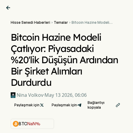

Hisse Senedi Haberleri
Temalar
Bitcoin Hazine Modeli


Çatlıyor: Piyasadaki
%20'lik Düşüşün Ardından
Bitcoin Hazine Modeli
Bir Şirket Alımları Durdurdu
Çatlıyor: Piyasadaki
%20'lik Düşüşün Ardından
Bir Şirket Alımları
Durdurdu
Nina Volkov
·
May 13 2026, 06:06
Bağlantıyı
Paylaşmak için

Paylaşmak için

kopyala
BTC
NaN%