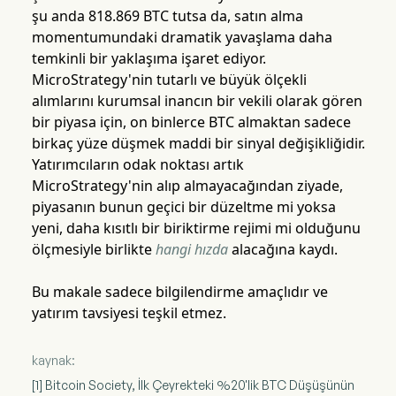
şu anda 818.869 BTC tutsa da, satın alma
momentumundaki dramatik yavaşlama daha
temkinli bir yaklaşıma işaret ediyor.
MicroStrategy'nin tutarlı ve büyük ölçekli
alımlarını kurumsal inancın bir vekili olarak gören
bir piyasa için, on binlerce BTC almaktan sadece
birkaç yüze düşmek maddi bir sinyal değişikliğidir.
Yatırımcıların odak noktası artık
MicroStrategy'nin alıp almayacağından ziyade,
piyasanın bunun geçici bir düzeltme mi yoksa
yeni, daha kısıtlı bir biriktirme rejimi mi olduğunu
ölçmesiyle birlikte
hangi hızda
alacağına kaydı.
Bu makale sadece bilgilendirme amaçlıdır ve
yatırım tavsiyesi teşkil etmez.
kaynak:
[1] Bitcoin Society, İlk Çeyrekteki %20'lik BTC Düşüşünün