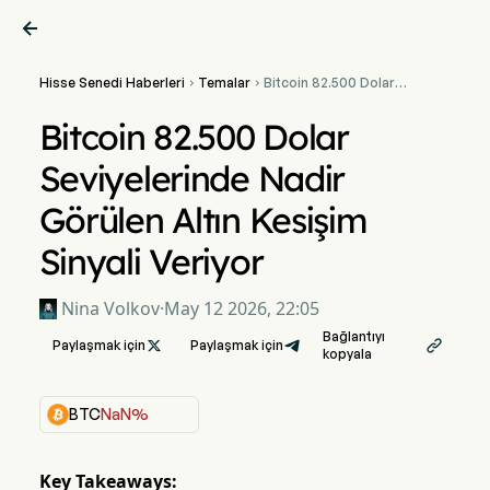

Hisse Senedi Haberleri
Temalar
Bitcoin 82.500 Dolar


Seviyelerinde Nadir
Görülen Altın Kesişim
Bitcoin 82.500 Dolar
Sinyali Veriyor
Seviyelerinde Nadir
Görülen Altın Kesişim
Sinyali Veriyor
Nina Volkov
·
May 12 2026, 22:05
Bağlantıyı
Paylaşmak için

Paylaşmak için

kopyala
BTC
NaN%
Key Takeaways: