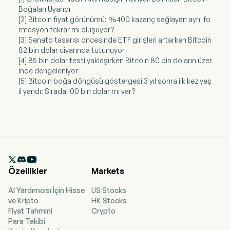
Boğaları Uyandı
[2] Bitcoin fiyat görünümü: %400 kazanç sağlayan aynı fo
rmasyon tekrar mı oluşuyor?
[3] Senato tasarısı öncesinde ETF girişleri artarken Bitcoin
82 bin dolar civarında tutunuyor
[4] 85 bin dolar testi yaklaşırken Bitcoin 80 bin doların üzer
inde dengeleniyor
[5] Bitcoin boğa döngüsü göstergesi 3 yıl sonra ilk kez yeş
il yandı: Sırada 100 bin dolar mı var?

Özellikler
Markets
AI Yardımcısı İçin Hisse
US Stocks
ve Kripto
HK Stocks
Fiyat Tahmini
Crypto
Para Takibi