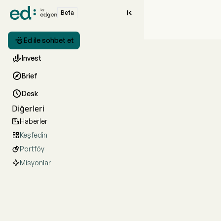

Beta

Ed ile sohbet et

Invest

Brief

Desk
Diğerleri
Haberler

Keşfedin

Portföy

Misyonlar