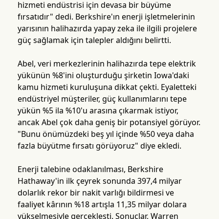
hizmeti endüstrisi için devasa bir büyüme
fırsatıdır" dedi. Berkshire'ın enerji işletmelerinin
yarısının halihazırda yapay zeka ile ilgili projelere
güç sağlamak için talepler aldığını belirtti.
Abel, veri merkezlerinin halihazırda tepe elektrik
yükünün %8'ini oluşturduğu şirketin Iowa'daki
kamu hizmeti kuruluşuna dikkat çekti. Eyaletteki
endüstriyel müşteriler, güç kullanımlarını tepe
yükün %5 ila %10'u arasına çıkarmak istiyor,
ancak Abel çok daha geniş bir potansiyel görüyor.
"Bunu önümüzdeki beş yıl içinde %50 veya daha
fazla büyütme fırsatı görüyoruz" diye ekledi.
Enerji talebine odaklanılması, Berkshire
Hathaway'in ilk çeyrek sonunda 397,4 milyar
dolarlık rekor bir nakit varlığı bildirmesi ve
faaliyet kârının %18 artışla 11,35 milyar dolara
yükselmesiyle gerçekleşti. Sonuçlar, Warren