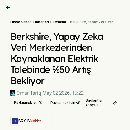

Hisse Senedi Haberleri
Temalar
Berkshire, Yapay Zeka Veri


Merkezlerinden
Kaynaklanan Elektrik
Berkshire, Yapay Zeka
Talebinde %50 Artış
Bekliyor
Veri Merkezlerinden
Kaynaklanan Elektrik
Talebinde %50 Artış
Bekliyor
Omar Tariq
·
May 02 2026, 15:22
Bağlantıyı
Paylaşmak için

Paylaşmak için

kopyala
BRK.B
NaN%