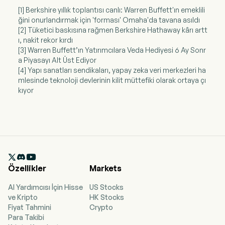
[1] Berkshire yıllık toplantısı canlı: Warren Buffett'ın emeklili
ğini onurlandırmak için 'forması' Omaha'da tavana asıldı
[2] Tüketici baskısına rağmen Berkshire Hathaway kârı artt
ı, nakit rekor kırdı
[3] Warren Buffett’ın Yatırımcılara Veda Hediyesi 6 Ay Sonr
a Piyasayı Alt Üst Ediyor
[4] Yapı sanatları sendikaları, yapay zeka veri merkezleri ha
mlesinde teknoloji devlerinin kilit müttefiki olarak ortaya çı
kıyor

Özellikler
Markets
AI Yardımcısı İçin Hisse
US Stocks
ve Kripto
HK Stocks
Fiyat Tahmini
Crypto
Para Takibi