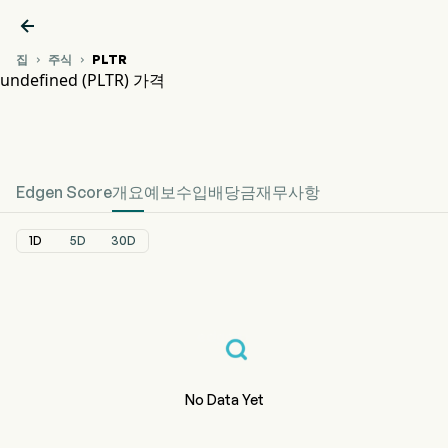

집
주식
PLTR


undefined (PLTR) 가격
PLTR 주가 차트
undefined 가격
Edgen Score
개요
예보
수입
배당금
재무사항
1D
5D
30D
No Data Yet