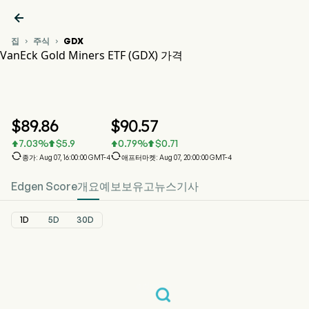

집
주식
GDX


VanEck Gold Miners ETF (GDX) 가격
GDX 주가 차트
GDX 가격
VanEck Gold Miners ETF
$
89.86
$
90.57
7.03
%
$
5.9
0.79
%
$
0.71






종가: Aug 07, 16:00:00 GMT-4
애프터마켓: Aug 07, 20:00:00 GMT-4
Edgen Score
개요
예보
보유고
뉴스
기사
1D
5D
30D