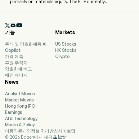
primarily on materials equity. The ETF currently
has 22483.03m in AUM and 62 holdings. GDX
tracks a market-cap-weighted index of global
companies tied to gold and silver mining

activities.
기능
Markets
주식 및 암호화폐용 AI
US Stocks
Copilot
HK Stocks
가격 예측
Crypto
후원 추적기
암호화폐 비교
메인 페이지
News
Analyst Moves
Market Moves
Hong Kong IPO
Earnings
AI & Technology
Macro & Policy
이용약관
개인정보 처리방침
사이트맵
© 2026 Edgen에서 제공