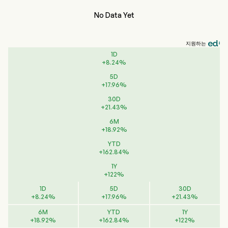
No Data Yet
지원하는
1D
+
8.24
%
5D
+
17.96
%
30D
+
21.43
%
6M
+
18.92
%
YTD
+
162.84
%
1Y
+
122
%
1D
5D
30D
+
8.24
%
+
17.96
%
+
21.43
%
6M
YTD
1Y
+
18.92
%
+
162.84
%
+
122
%