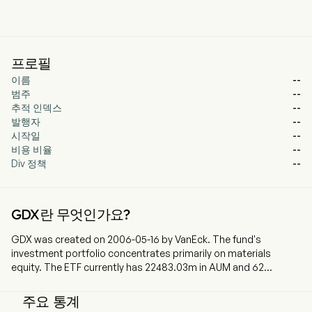
프로필
이름
--
범주
--
추적 인덱스
--
발행자
--
시작일
--
비용 비율
--
Div 정책
--
GDX란 무엇인가요?
GDX was created on 2006-05-16 by VanEck. The fund's
investment portfolio concentrates primarily on materials
equity. The ETF currently has 22483.03m in AUM and 62
holdings. GDX tracks a market-cap-weighted index of global
companies tied to gold and silver mining activities.
주요 통계