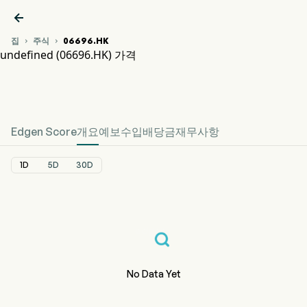

집
주식
06696.HK


undefined (06696.HK) 가격
06696.HK 주가 차트
undefined 가격
Edgen Score
개요
예보
수입
배당금
재무사항
1D
5D
30D
No Data Yet