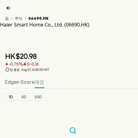

집
주식
06690.HK


Haier Smart Home Co., Ltd. (06690.HK)
06690.HK 주가 차트
HAIER SMARTHOME (06690.HK)
Haier Smart Home Co., Ltd.
HK$
20.98
-0.75
%
$
-0.16



장 종료: Aug 07, 16:00:00 HKT
Edgen Score
개요
1D
5D
30D