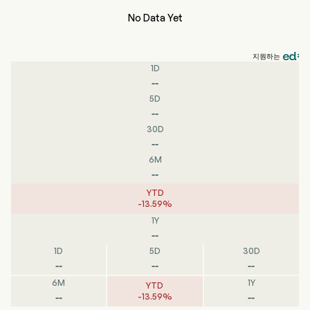
No Data Yet
지원하는
1D
--
5D
--
30D
--
6M
--
YTD
-
13.59
%
1Y
--
1D
5D
30D
--
--
--
6M
1Y
YTD
--
--
-
13.59
%