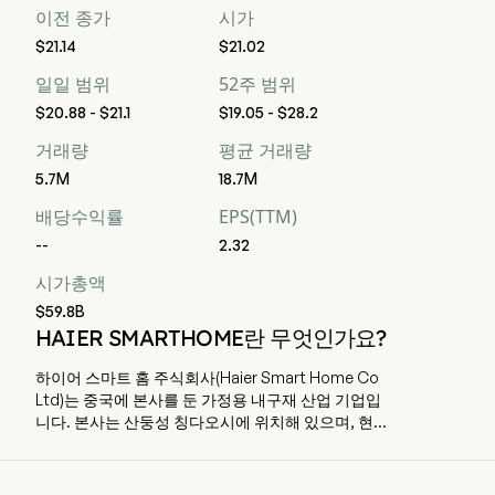
이전 종가
시가
$21.14
$21.02
일일 범위
52주 범위
$20.88 - $21.1
$19.05 - $28.2
거래량
평균 거래량
5.7M
18.7M
배당수익률
EPS(TTM)
--
2.32
시가총액
$59.8B
HAIER SMARTHOME란 무엇인가요?
하이어 스마트 홈 주식회사(Haier Smart Home Co
Ltd)는 중국에 본사를 둔 가정용 내구재 산업 기업입
니다. 본사는 산둥성 칭다오시에 위치해 있으며, 현재
정규직 직원 122,733명을 고용하고 있습니다. 하이어
스마트 홈 주식회사는 이전 명칭인 칭다오 하이어 주
식회사(Qingdao Haier Co Ltd)에서 변경된 것으로,