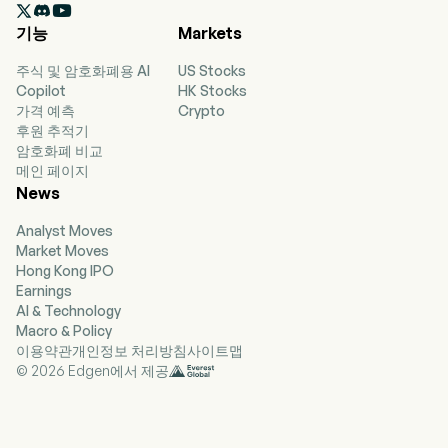

중국 기반 기업으로서 주로 가정용 전자제품의 연구
기능
Markets
개발, 제조 및 판매 사업을 영위합니다. 회사는 다섯
개의 사업 부문을 통해 운영됩니다. 가정용 식품 보관
주식 및 암호화폐용 AI
US Stocks
및 조리 솔루션 부문은 냉장고/냉동고 및 주방용 전
Copilot
HK Stocks
자제품의 제조 및 판매를 담당합니다. 공기 솔루션 부
가격 예측
Crypto
문은 에어컨의 제조 및 판매를 담당합니다. 가정용 세
후원 추적기
탁 관리 솔루션 부문은 세탁기 및 건조기의 제조 및
암호화폐 비교
판매를 담당합니다. 가정용 수처리 솔루션 부문은 온
메인 페이지
수기 및 정수기 등 수처리 관련 가정용 전자제품의 제
News
조 및 판매를 담당합니다. 기타 사업 부문은 주로 유
통 채널, 설비 부품, 소형 가정용 전자제품 사업 및 기
Analyst Moves
타 사업을 포함합니다. 이 회사는 주로 국내 및 해외
Market Moves
시장에서 사업을 운영합니다.
Hong Kong IPO
Earnings
AI & Technology
Macro & Policy
이용약관
개인정보 처리방침
사이트맵
© 2026 Edgen에서 제공