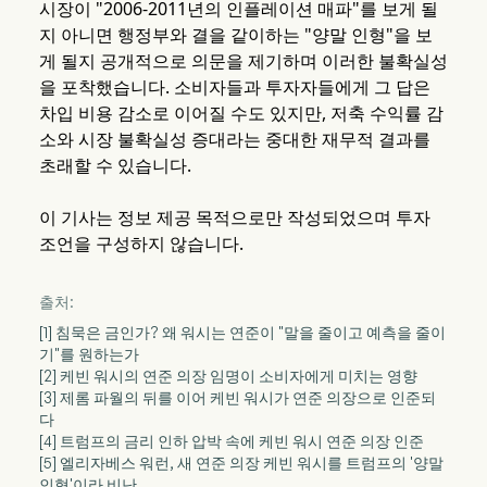
시장이 "2006-2011년의 인플레이션 매파"를 보게 될
지 아니면 행정부와 결을 같이하는 "양말 인형"을 보
게 될지 공개적으로 의문을 제기하며 이러한 불확실성
을 포착했습니다. 소비자들과 투자자들에게 그 답은
차입 비용 감소로 이어질 수도 있지만, 저축 수익률 감
소와 시장 불확실성 증대라는 중대한 재무적 결과를
초래할 수 있습니다.
이 기사는 정보 제공 목적으로만 작성되었으며 투자
조언을 구성하지 않습니다.
출처:
[1] 침묵은 금인가? 왜 워시는 연준이 "말을 줄이고 예측을 줄이
기"를 원하는가
[2] 케빈 워시의 연준 의장 임명이 소비자에게 미치는 영향
[3] 제롬 파월의 뒤를 이어 케빈 워시가 연준 의장으로 인준되
다
[4] 트럼프의 금리 인하 압박 속에 케빈 워시 연준 의장 인준
[5] 엘리자베스 워런, 새 연준 의장 케빈 워시를 트럼프의 '양말
인형'이라 비난