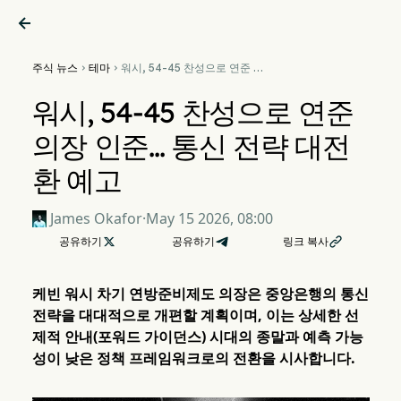

주식 뉴스
테마
워시, 54-45 찬성으로 연준 의


장 인준... 통신 전략 대전환 예
고
워시, 54-45 찬성으로 연준
의장 인준... 통신 전략 대전
환 예고
James Okafor
·
May 15 2026, 08:00
공유하기

공유하기
링크 복사

케빈 워시 차기 연방준비제도 의장은 중앙은행의 통신
전략을 대대적으로 개편할 계획이며, 이는 상세한 선
제적 안내(포워드 가이던스) 시대의 종말과 예측 가능
성이 낮은 정책 프레임워크로의 전환을 시사합니다.