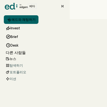

베타

에드와 채팅하기

Invest

Brief

Desk
다른 사람들
뉴스

탐색하기

포트폴리오

미션