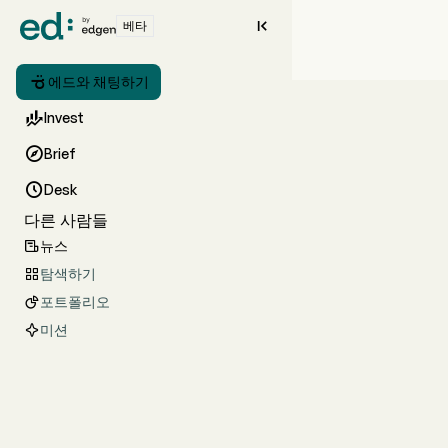

베타

에드와 채팅하기

Invest

Brief

Desk
다른 사람들
뉴스

탐색하기

포트폴리오

미션