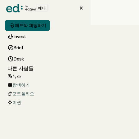

베타

에드와 채팅하기

Invest

Brief

Desk
다른 사람들
뉴스

탐색하기

포트폴리오

미션