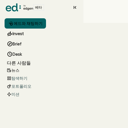

베타

에드와 채팅하기

Invest

Brief

Desk
다른 사람들
뉴스

탐색하기

포트폴리오

미션