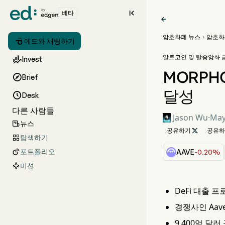

베타

암호화폐 뉴스
암호화


에드와 채팅하기
알트코인 및 탈중앙화 금융

Invest
MORPHO

Brief
달성

Desk
다른 사람들
Jason Wu
·
May
뉴스

공유하기

공유하
탐색하기

포트폴리오

AAVE
-0.20%
미션
DeFi 대출 
경쟁사인 Aav
9,400억 달