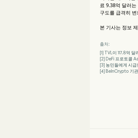
료 9.38억 달러
구도를 급격히 변
본 기사는 정보 
출처:
[1] TVL이 117.
[2] DeFi 프로토
[3] 농민들에게 시
[4] BeInCrypt