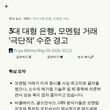

주식 뉴스
테마
3대 대형 은행, 모멘텀 거래


'극단적' 수준 경고
3대 대형 은행, 모멘텀 거래
'극단적' 수준 경고
Priya Mehta
·
May 09 2026, 03:22
공유하기

공유하기
링크 복사

핵심 요약
모멘텀 거래가 미국 증시를 사상 최고치로 끌어올
렸으나, 소수의 메가캡 기술주 및 AI 종목에 의존하
면서 상승 폭이 점차 좁아지고 있습니다.
바클레이즈, 골드만삭스, UBS 분석가들은 모멘텀
지표와 투자자 포지셔닝이 역사적으로 매도세에