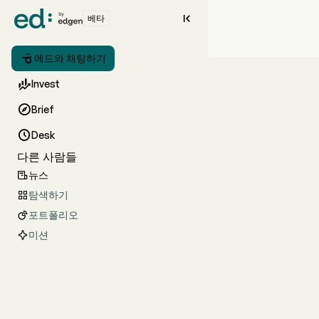

베타

에드와 채팅하기

Invest

Brief

Desk
다른 사람들
뉴스

탐색하기

포트폴리오

미션