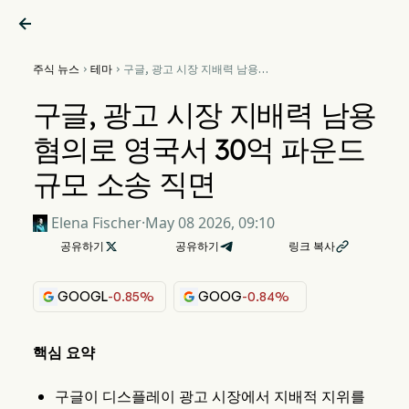

주식 뉴스
테마
구글, 광고 시장 지배력 남용


혐의로 영국서 30억 파운드 규
모 소송 직면
구글, 광고 시장 지배력 남용
혐의로 영국서 30억 파운드
규모 소송 직면
Elena Fischer
·
May 08 2026, 09:10
공유하기

공유하기
링크 복사

GOOGL
-0.85%
GOOG
-0.84%
핵심 요약
구글이 디스플레이 광고 시장에서 지배적 지위를