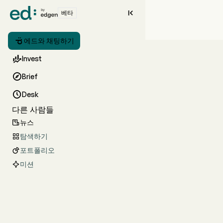

베타

에드와 채팅하기

Invest

Brief

Desk
다른 사람들
뉴스

탐색하기

포트폴리오

미션