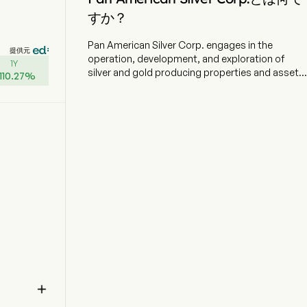
すか？
Pan American Silver Corp. engages in the
提供元
operation, development, and exploration of
1Y
silver and gold producing properties and assets.
110.27
%
The company owns a 100% interest in the
Escobal mine in Guatemala, and it holds
interests in exploration and development
projects. Its segments include Silver, Gold and
Other. Silver segment includes operations of La
Colorada, Huaron, San Vicente, Cerro Moro, La
Colorada Skarn, Navidad and Escobal. Gold
segment includes operations in Dolores,
Shahuindo, Timmins, Jacobina, El Penon and
Minera Florida. La Colorada mine produces
silver-rich lead and zinc concentrates from a
flotation plant treating sulfide ore. Huaron mine
produces silver-rich zinc, lead and copper
concentrates using floatation technology. The
company owns 44% joint venture interest in the

Juanicipio silver mine in Zacatecas, Mexico,
operated by Fresnillo plc, along with 100%