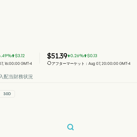
S 株価推移チャート
 Price
erican Silver Corp.
$
51.39
6.49
%
$
3.12
0.26
%
$
0.13




, 16:00:00 GMT-4
アフターマーケット：Aug 07, 20:00:00 GMT-4
入
配当
財務状況
30D