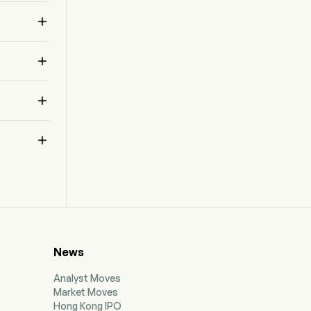
ownership of the Larder exploration project and

a 100% earn-in interest in the Deer Trail
exploration project.
 変



News
Analyst Moves
Market Moves
Hong Kong IPO