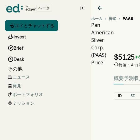


ベータ
ホーム
株式
PAAS


Pan

エドとチャットする
American
PAA

Invest
Silver
PAAS
Corp.

Brief
Pan Am
(PAAS)
$
51.25


Desk
Price

終値： Aug 07
その他
ニュース

概要
予測
収
発見

ポートフォリオ

1D
5D
ミッション