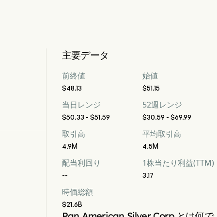
主要データ
前終値
始値
$48.13
$51.15
当日レンジ
52週レンジ
$50.33 - $51.59
$30.59 - $69.99
取引高
平均取引高
4.9M
4.5M
配当利回り
1株当たり利益(TTM)
--
3.17
時価総額
$21.6B
Pan American Silver Corp.とは何で