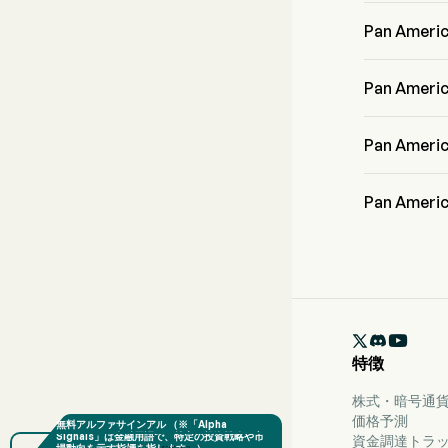
Mr. Michael
籍しています
Pan Amer
Pan Ameri
動しました。
Pan Amer
Pan Americ
います。
Pan Amer
Pan Ameri
Pan Ame
ウォール街のアナ
は、強力な買い

特徴
株式・暗号通貨
価格予測
資金調達トラ