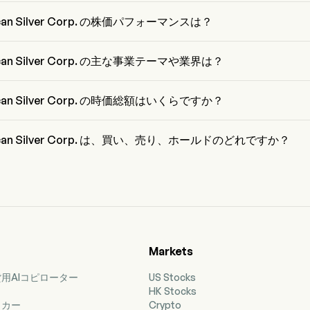
 Steinmann は Pan American Silver Corp. の President で、2005 から在
。
ican Silver Corp. の株価パフォーマンスは？
can Silver Corp. の現在の価格は $51.39 で、最終取引日から 0.26% 増加
ican Silver Corp. の主な事業テーマや業界は？
an Silver Corp. は Metals & Mining 業界、セクターは Materials に属して
ican Silver Corp. の時価総額はいくらですか？
can Silver Corp. の現在の時価総額は $21.6B です。
rican Silver Corp. は、買い、売り、ホールドのどれですか？
リスト 7 人の格付けによると、Pan American Silver Corp. の評価
 2 人、買い 6 人、ホールド 2 人、売り 0 人、強力な売り 2 人です。
Markets
用AIコピローター
US Stocks
HK Stocks
ッカー
Crypto