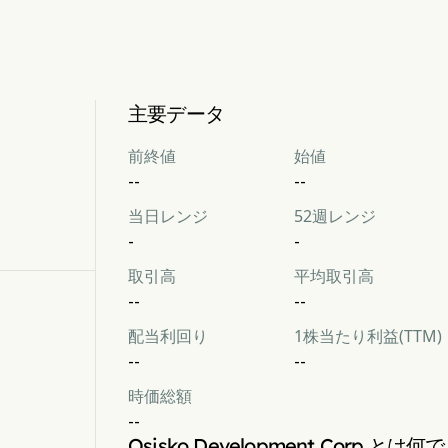
主要データ
前終値
始値
--
--
当日レンジ
52週レンジ
-
-
取引高
平均取引高
--
--
配当利回り
1株当たり利益(TTM)
--
--
時価総額
--
Osisko Development Corp.とは何で