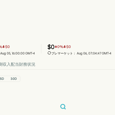
ODV 株価推移チャート
DV Price
sisko Development Corp.
$
0
%
$
0
0
%
$
0




ug 05, 16:00:00 GMT-4
プレマーケット： Aug 06, 07:04:47 GMT-4
測
収入
配当
財務状況
5D
30D