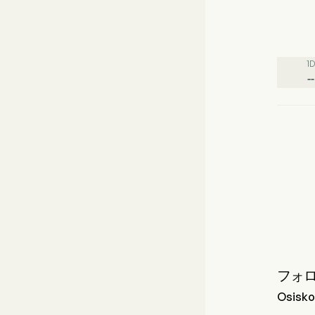
1D
--
フォ
Osisk