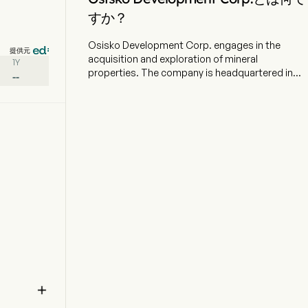
すか？
Osisko Development Corp. engages in the
提供元
acquisition and exploration of mineral
1Y
properties. The company is headquartered in
--
Montreal, Quebec. The company went IPO on
2007-10-02. Its projects include Cariboo Gold
Project and Tintic Project. The Cariboo Gold
Project is a 100% owned gold and silver project
covers an area of over 192,000 hectares (ha) land
package and it is located in British Columbia,
Canada. The Tintic Project is an exploration and
development stage precious and base metal
property, located in western Utah County, 95
south of Salt Lake City. The Tintic Project
encompasses the East Tintic District with 23
past-producing mines and includes the Trixie
gold deposit, one of several gold and base
metal targets, including porphyry, epithermal
and carbonate targets within the project

boundaries. Its James Bay Properties cover
approximately 86,000 ha in northern Quebec