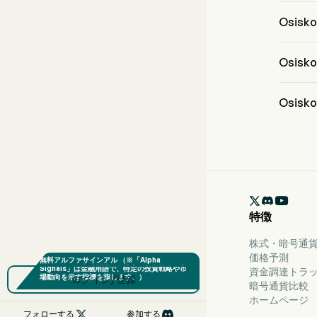
Mr. Sea
2020
Osisk
Osisk
動しま
Osis
Osisko
してい
Osis
Osisk

特徴
株式・暗号通貨
価格予測
資金調達トラ
ログイン/登録
暗号通貨比較
ホームページ

フォローする
参加する