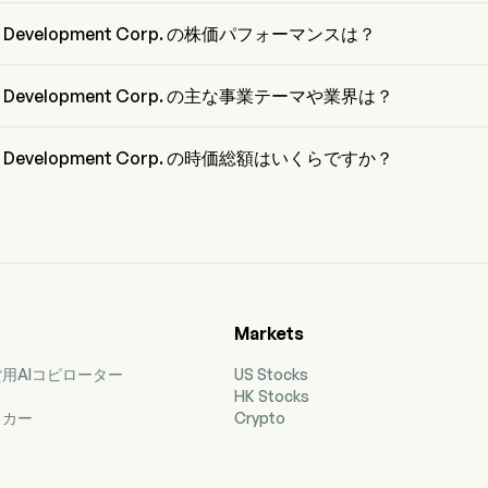
n Roosen は Osisko Development Corp. の Chairman of the Board 
 から在籍しています。
o Development Corp. の株価パフォーマンスは？
o Development Corp. の現在の価格は $0 で、最終取引日から 0% 減少 
した。
ko Development Corp. の主な事業テーマや業界は？
 Development Corp. は Metals & Mining 業界、セクターは Materials 
ます。
ko Development Corp. の時価総額はいくらですか？
o Development Corp. の現在の時価総額は $NaN です。
Markets
用AIコピローター
US Stocks
HK Stocks
ッカー
Crypto