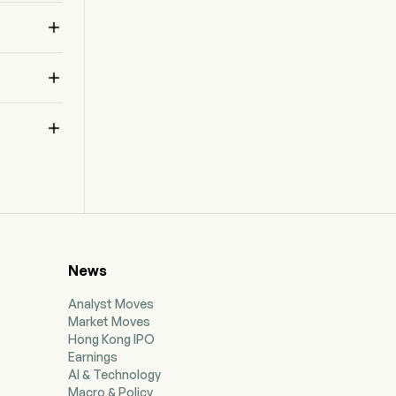
で、
Canada. Its exploration metals include lithium

and precious metals.
変

に属

News
Analyst Moves
Market Moves
Hong Kong IPO
Earnings
AI & Technology
Macro & Policy