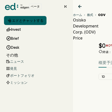


ベータ
ホーム
株式
ODV


Osisko

エドとチャットする
Development

Invest
Corp. (ODV)
O
Price

Brief
O
$
0
0


Desk

終値： A
その他
ニュース

概要
予
発見

ポートフォリオ

1D
ミッション