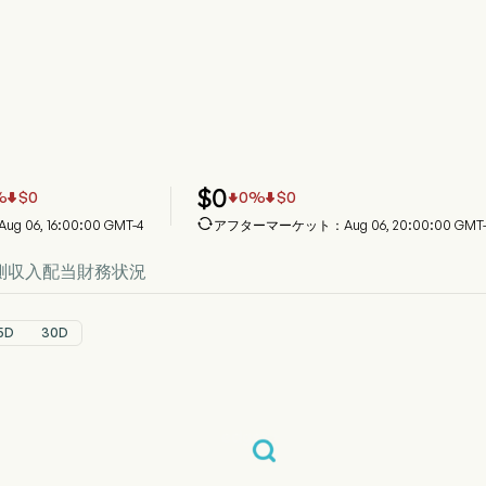
ITRM 株価推移チャート
TRM Price
erum Therapeutics PLC
$
0
%
$
0
0
%
$
0




g 06, 16:00:00 GMT-4
アフターマーケット：Aug 06, 20:00:00 GMT-
測
収入
配当
財務状況
5D
30D