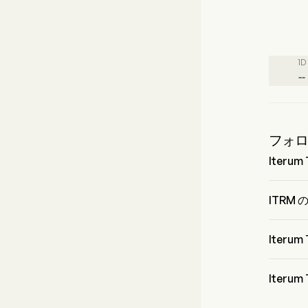
1D
--
フォ
Iteru
Mr. Cor
していま
ITRM
ITRM
Iteru
Iterum 
属してい
Iteru
Iterum