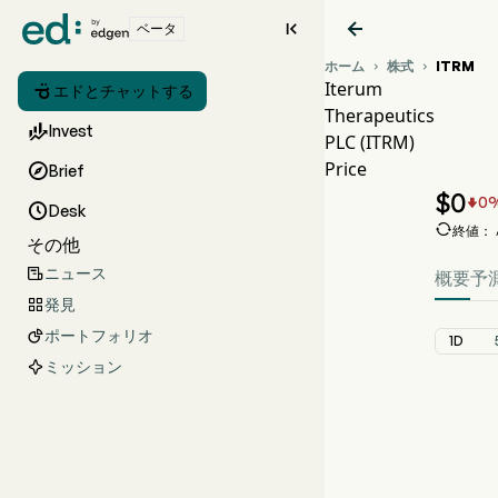


ベータ
ホーム
株式
ITRM


Iterum

エドとチャットする
Therapeutics

Invest
PLC (ITRM)
I
Price

Brief
It
$
0
0


Desk

終値： Au
その他
ニュース

概要
予
発見

ポートフォリオ

1D
ミッション