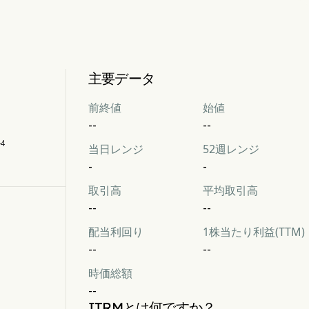
主要データ
前終値
始値
--
--
4
当日レンジ
52週レンジ
-
-
取引高
平均取引高
--
--
配当利回り
1株当たり利益(TTM)
--
--
時価総額
--
ITRMとは何ですか？