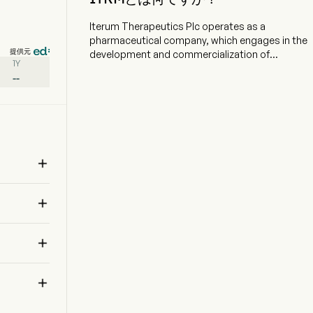
Iterum Therapeutics Plc operates as a
pharmaceutical company, which engages in the
提供元
development and commercialization of
1Y
sulopenem. The company is headquartered in
--
Dublin, Dublin and currently employs 9 full-time
employees. The company went IPO on 2018-05-
25. The firm develops differentiated anti-
infectives. The company offers ORLYNVAH
(sulopenem in an oral tablet formulation)
medicine, which is an oral penem antibiotic for

the treatment of uncomplicated urinary tract
infections caused by the designated
籍
microorganisms Escherichia coli, Klebsiella

pneumoniae, or Proteus mirabilis in adult
women. Sulopenem is a potent, thiopenem
antibiotic delivered intravenously which is active

against bacteria that belong to the group of
に
organisms known as gram-negatives and cause
urinary tract and intra-abdominal infections. The

firm operates as a single business segment,
which is the development and