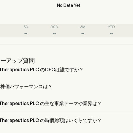
No Data Yet
5D
30D
6M
YTD
--
--
--
--
ローアップ質問
m Therapeutics PLC のCEOは誰ですか？
ey Fishman は Iterum Therapeutics PLC の President で、2015 から在
す。
 の株価パフォーマンスは？
 の現在の価格は $0 で、最終取引日から 0% 減少 変動しました。
m Therapeutics PLC の主な事業テーマや業界は？
Therapeutics PLC は Pharmaceuticals 業界、セクターは Health Care 
ます。
m Therapeutics PLC の時価総額はいくらですか？
 Therapeutics PLC の現在の時価総額は $NaN です。