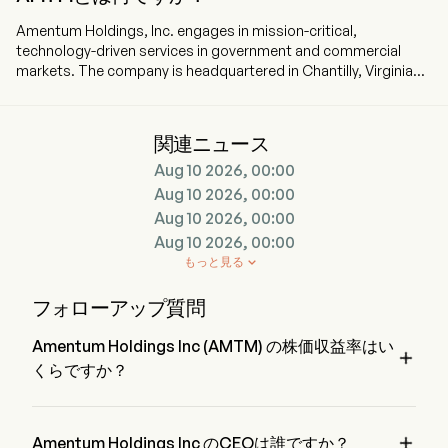
Amentum Holdings, Inc. engages in mission-critical,
technology-driven services in government and commercial
markets. The company is headquartered in Chantilly, Virginia
and currently employs 50,000 full-time employees. The
company went IPO on 2024-09-24. The company offers a
range of capabilities, including intelligence and counter-threat
関連ニュース
solutions, data fusion and analytics, engineering and
Aug 10 2026, 00:00
integration, environmental solutions, advanced test, training
and readiness, and citizen solutions. Its segments include
Aug 10 2026, 00:00
Digital Solutions (DS) and Global Engineering Solutions (GES).
Aug 10 2026, 00:00
The DS segment offers advanced digital and data-driven
Aug 10 2026, 00:00
solutions including intelligence analytics, space system
もっと見る

development, cybersecurity, and next-generation information
technology for the federal government and commercial clients.
フォローアップ質問
The GES segment offers large-scale environmental
remediation, clean energy, platform engineering, sustainment
Amentum Holdings Inc (AMTM) の株価収益率はい
and supply chain management.

くらですか？
Amentum Holdings Inc の株価収益率は 77.774 です。

Amentum Holdings Inc のCEOは誰ですか？