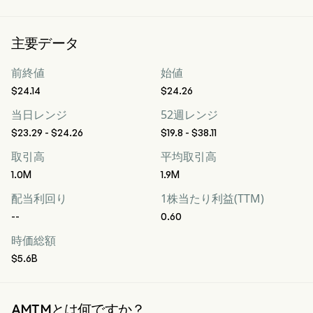
主要データ
前終値
始値
$24.14
$24.26
当日レンジ
52週レンジ
$23.29 - $24.26
$19.8 - $38.11
取引高
平均取引高
1.0M
1.9M
配当利回り
1株当たり利益(TTM)
--
0.60
時価総額
$5.6B
AMTMとは何ですか？