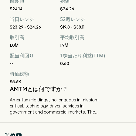
前終値
始値
$24.14
$24.26
当日レンジ
52週レンジ
$23.29 - $24.26
$19.8 - $38.11
取引高
平均取引高
1.0M
1.9M
配当利回り
1株当たり利益(TTM)
--
0.60
時価総額
$5.6B
AMTMとは何ですか？
Amentum Holdings, Inc. engages in mission-
critical, technology-driven services in
government and commercial markets. The
company is headquartered in Chantilly, Virginia
and currently employs 50,000 full-time
employees. The company went IPO on 2024-09-
