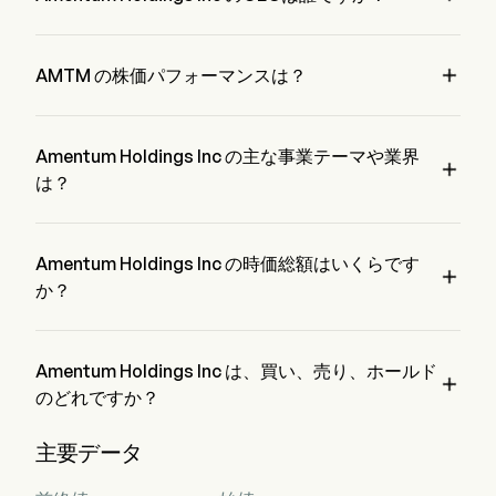
Mr. John Heller は Amentum Holdings Inc の Chief 
Executive Officer で、2024 から在籍しています。

AMTM の株価パフォーマンスは？
AMTM の現在の価格は $23.29 で、最終取引日から 0.47% 
減少 変動しました。
Amentum Holdings Inc の主な事業テーマや業界

は？
Amentum Holdings Inc は Professional Services 業界、セク
ターは Industrials に属しています。
Amentum Holdings Inc の時価総額はいくらです

か？
Amentum Holdings Inc の現在の時価総額は $5.6B です。
Amentum Holdings Inc は、買い、売り、ホールド

のどれですか？
ウォール街のアナリスト 14 人の格付けによると、Amentum 
主要データ
Holdings Inc の評価は、強力な買い 3 人、買い 6 人、ホール
ド 5 人、売り 1 人、強力な売り 3 人です。