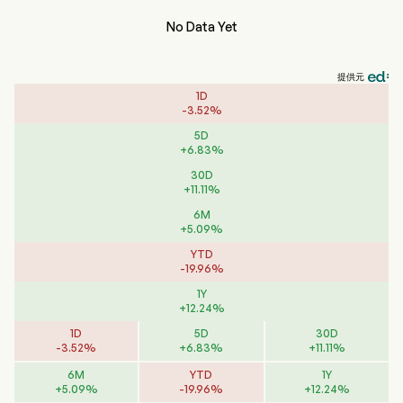
No Data Yet
提供元
1D
-
3.52
%
5D
+
6.83
%
30D
+
11.11
%
6M
+
5.09
%
YTD
-
19.96
%
1Y
+
12.24
%
1D
5D
30D
-
3.52
%
+
6.83
%
+
11.11
%
6M
YTD
1Y
+
5.09
%
-
19.96
%
+
12.24
%