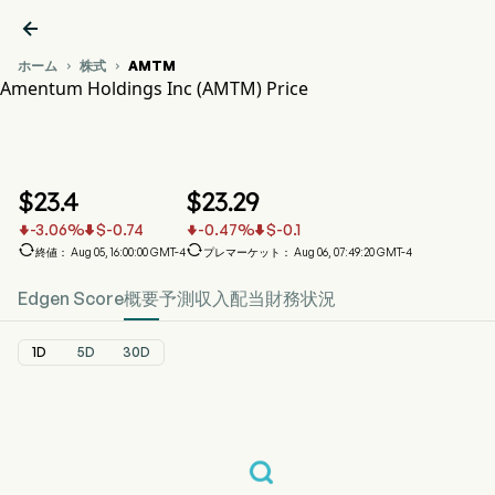

ホーム
株式
AMTM


Amentum Holdings Inc (AMTM) Price
AMTM 株価推移チャート
AMTM Price
Amentum Holdings Inc
$
23.4
$
23.29
-3.06
%
$
-0.74
-0.47
%
$
-0.1






終値： Aug 05, 16:00:00 GMT-4
プレマーケット： Aug 06, 07:49:20 GMT-4
Edgen Score
概要
予測
収入
配当
財務状況
1D
5D
30D