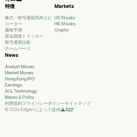
24. The company offers a range of capabilities,
特徴
Markets
including intelligence and counter-threat
solutions, data fusion and analytics, engineering
株式・暗号通貨用AIコピ
US Stocks
and integration, environmental solutions,
ローター
HK Stocks
advanced test, training and readiness, and
価格予測
Crypto
citizen solutions. Its segments include Digital
資金調達トラッカー
Solutions (DS) and Global Engineering Solutions
暗号通貨比較
(GES). The DS segment offers advanced digital
ホームページ
and data-driven solutions including intelligence
News
analytics, space system development,
cybersecurity, and next-generation information
Analyst Moves
technology for the federal government and
Market Moves
commercial clients. The GES segment offers
Hong Kong IPO
large-scale environmental remediation, clean
Earnings
energy, platform engineering, sustainment and
AI & Technology
supply chain management.
Macro & Policy
利用規約
プライバシーポリシー
サイトマップ
© 2026 Edgen によって提供