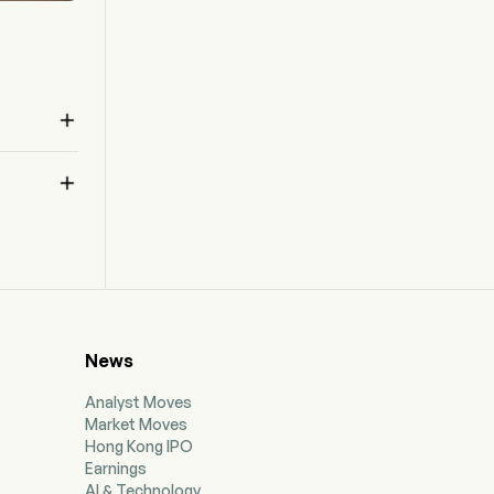

ま

News
Analyst Moves
Market Moves
Hong Kong IPO
Earnings
AI & Technology