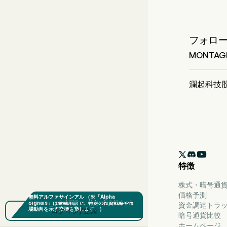
フォロ
MONTA
MONTAGE
した。
瀾起科技
瀾起科技股份

特徴
株式・暗号通貨
価格予測
資金調達トラ
ログイン/登録
暗号通貨比較
ホームページ