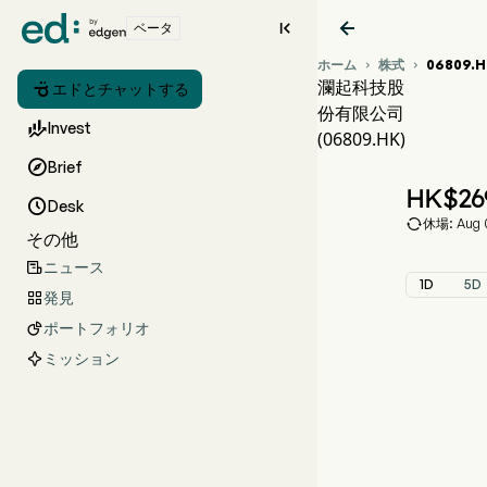


ベータ
ホーム
株式
06809.H


瀾起科技股

エドとチャットする
份有限公司
06

Invest
(06809.HK)
MON

Brief
瀾起
HK$
26

Desk

休場: Aug 0
その他
ニュース

1D
5D
発見

ポートフォリオ

ミッション