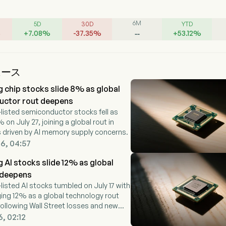
6M
5D
30D
YTD
--
%
+
7.08
%
-
37.35
%
+
53.12
%
ュース
 chip stocks slide 8% as global
uctor rout deepens
listed semiconductor stocks fell as
on July 27, joining a global rout in
 driven by AI memory supply concerns.
26, 04:57
 AI stocks slide 12% as global
 deepens
isted AI stocks tumbled on July 17 with
ing 12% as a global technology rout
ollowing Wall Street losses and new
n leverage restrictions.
6, 02:12