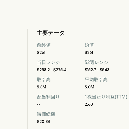
主要データ
前終値
始値
$261
$261
当日レンジ
52週レンジ
$258.2 - $275.4
$152.7 - $543
取引高
平均取引高
5.8M
5.0M
配当利回り
1株当たり利益(TTM)
--
2.60
時価総額
$20.3B