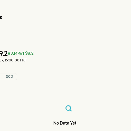
K
809.HK 株価推移チャート
TAGE TECH (06809.HK)
科技股份有限公司
9.2
3.14
%
$
8.2


7, 16:00:00 HKT
30D
No Data Yet