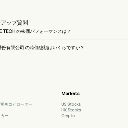
ーアップ質問
GE TECH の株価パフォーマンスは？
 TECH の現在の価格は $269.2 で、最終取引日から 3.14% 増加 変動し
股份有限公司 の時価総額はいくらですか？
有限公司 の現在の時価総額は $20.3B です。
Markets
用AIコピローター
US Stocks
HK Stocks
ッカー
Crypto