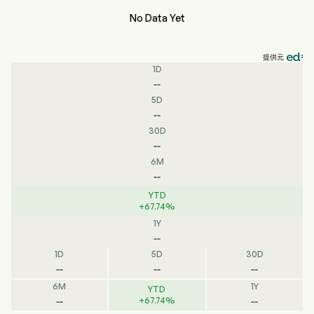
No Data Yet
提供元
1D
--
5D
--
30D
--
6M
--
YTD
+
67.74
%
1Y
--
1D
5D
30D
--
--
--
6M
1Y
YTD
--
--
+
67.74
%