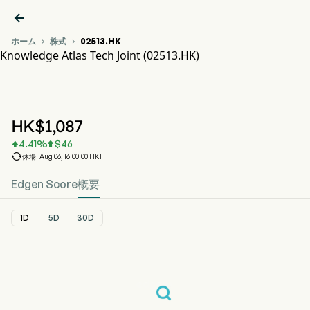

ホーム
株式
02513.HK


Knowledge Atlas Tech Joint (02513.HK)
02513.HK 株価推移チャート
KNOWLEDGE ATLAS (02513.HK)
Knowledge Atlas Tech Joint
HK$
1,087
4.41
%
$
46



休場: Aug 06, 16:00:00 HKT
Edgen Score
概要
1D
5D
30D