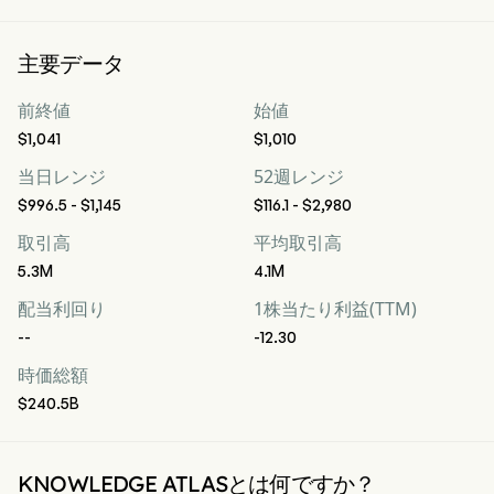
主要データ
前終値
始値
$1,041
$1,010
当日レンジ
52週レンジ
$996.5 - $1,145
$116.1 - $2,980
取引高
平均取引高
5.3M
4.1M
配当利回り
1株当たり利益(TTM)
--
-12.30
時価総額
$240.5B
KNOWLEDGE ATLASとは何ですか？