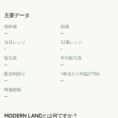
主要データ
前終値
始値
--
--
当日レンジ
52週レンジ
-
-
取引高
平均取引高
--
--
配当利回り
1株当たり利益(TTM)
--
--
時価総額
--
MODERN LANDとは何ですか？