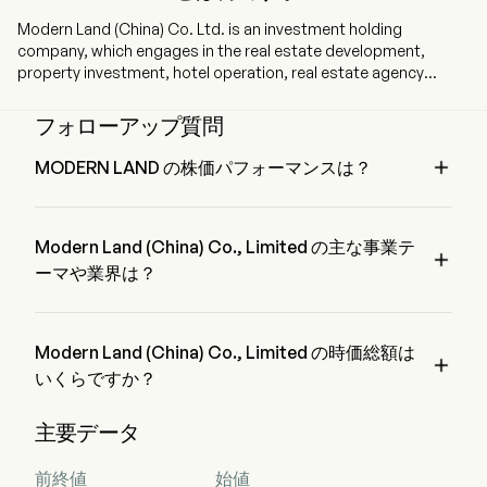
Modern Land (China) Co. Ltd. is an investment holding
company, which engages in the real estate development,
property investment, hotel operation, real estate agency
services, and other services. The company is headquartered in
Beijing, Beijing and currently employs 377 full-time employees.
フォローアップ質問
The company went IPO on 2013-07-12. The firm's businesses
include sale of properties, property investment, hotel

MODERN LAND の株価パフォーマンスは？
operation, real estate agency services and other related
MODERN LAND の現在の価格は $0 で、最終取引日から 
services. The firm primarily conducts its businesses in
0% 減少 変動しました。
domestic market.
Modern Land (China) Co., Limited の主な事業テ

ーマや業界は？
Modern Land (China) Co., Limited は Real Estate 業界、セク
ターは Real Estate に属しています。
Modern Land (China) Co., Limited の時価総額は

いくらですか？
Modern Land (China) Co., Limited の現在の時価総額は 
主要データ
$NaN です。
前終値
始値