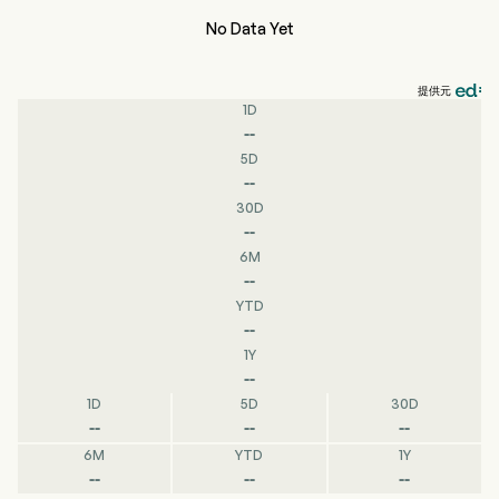
No Data Yet
提供元
1D
--
5D
--
30D
--
6M
--
YTD
--
1Y
--
1D
5D
30D
--
--
--
6M
YTD
1Y
--
--
--