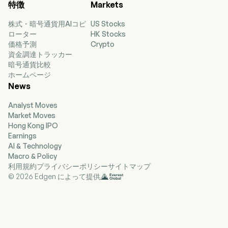
特徴
Markets
2013-07-12. The firm's businesses include sale of
properties, property investment, hotel
株式・暗号通貨用AIコピ
US Stocks
operation, real estate agency services and other
ローター
HK Stocks
related services. The firm primarily conducts its
価格予測
Crypto
businesses in domestic market.
資金調達トラッカー
暗号通貨比較
ホームページ
News
Analyst Moves
Market Moves
Hong Kong IPO
Earnings
AI & Technology
Macro & Policy
利用規約
プライバシーポリシー
サイトマップ
© 2026 Edgen によって提供