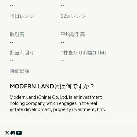
--
--
当日レンジ
52週レンジ
-
-
取引高
平均取引高
--
--
配当利回り
1株当たり利益(TTM)
--
--
時価総額
--
MODERN LANDとは何ですか？
Modern Land (China) Co. Ltd. is an investment
holding company, which engages in the real
estate development, property investment, hotel
operation, real estate agency services, and
other services. The company is headquartered
in Beijing, Beijing and currently employs 377 full-

time employees. The company went IPO on