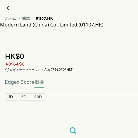

ホーム
株式
01107.HK


Modern Land (China) Co., Limited (01107.HK)
01107.HK 株価推移チャート
MODERN LAND (01107.HK)
Modern Land (China) Co., Limited
HK$
0
0
%
$
0



レギュラーマーケット： Aug 07, 14:29:29 HKT
Edgen Score
概要
1D
5D
30D