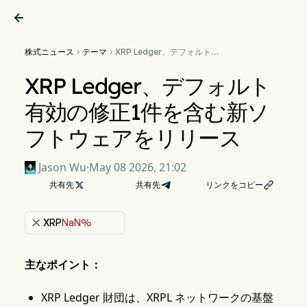

株式ニュース
テーマ
XRP Ledger、デフォルト有


効の修正1件を含む新ソフトウ
ェアをリリース
XRP Ledger、デフォルト
有効の修正1件を含む新ソ
フトウェアをリリース
Jason Wu
·
May 08 2026, 21:02
共有先

共有先
リンクをコピー

XRP
NaN%
主なポイント：
XRP Ledger 財団は、XRPL ネットワークの基盤