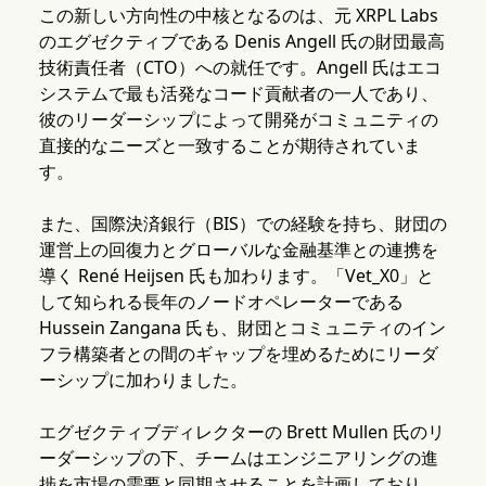
この新しい方向性の中核となるのは、元 XRPL Labs
のエグゼクティブである Denis Angell 氏の財団最高
技術責任者（CTO）への就任です。Angell 氏はエコ
システムで最も活発なコード貢献者の一人であり、
彼のリーダーシップによって開発がコミュニティの
直接的なニーズと一致することが期待されていま
す。
また、国際決済銀行（BIS）での経験を持ち、財団の
運営上の回復力とグローバルな金融基準との連携を
導く René Heijsen 氏も加わります。「Vet_X0」と
して知られる長年のノードオペレーターである
Hussein Zangana 氏も、財団とコミュニティのイン
フラ構築者との間のギャップを埋めるためにリーダ
ーシップに加わりました。
エグゼクティブディレクターの Brett Mullen 氏のリ
ーダーシップの下、チームはエンジニアリングの進
捗を市場の需要と同期させることを計画しており、