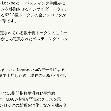
ockbox）」ベスティング枠組みに
クンを移動させるインサイダー・ウォレ
622.8億トークンの全アンロックが
一環です。
予定されている数十億トークンのごく一
らかじめ定義されたベスティング・スケ
た。CoinGeckoのデータによる
ドルまで上昇した後、現在の0.067ドル付近
トで50期間指数平滑移動平均線
す。MACD指標が弱気のクロスを示
アンロックの影響を消化しながら揉み合