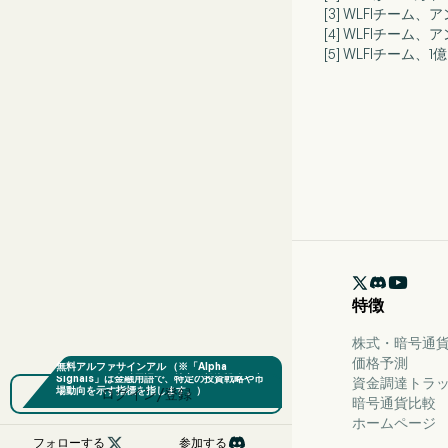
[3] WLFIチーム
[4] WLFIチーム、
[5] WLFIチーム、1億

特徴
株式・暗号通貨
価格予測
資金調達トラ
ログイン/登録
暗号通貨比較
ホームページ

フォローする
参加する