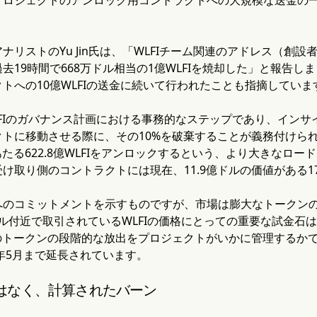
ナリストのYu Jin氏は、「WLFIチーム関連のアドレス（創
去19時間で668万ドル相当の1億WLFIを焼却した」と報告
トへの10億WLFIの送金に続いて行われたことも指摘していま
FIのガバナンス計画における事務的なステップであり、イン
クトに移動させる際に、その10%を破棄することが義務付けら
あたる622.8億WLFIをアンロックするという、より大きなロ
け取り側のコントラクトには現在、11.9億ドルの価値がある178
へのコミットメントを示すものですが、市場は膨大なトークン
7ドル付近で取引されているWLFIの価格にとっての重要な試金
当のトークンの段階的な放出をプロジェクトがいかに管理するか
8年5月まで延長されています。
はなく、計算されたバーン