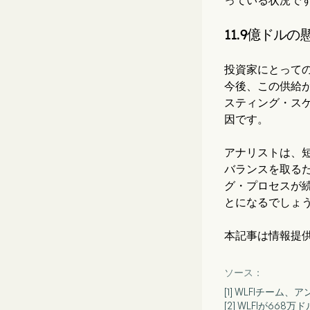
11.9億ドルの
投資家にとっての
今後、この供給が
スティング・ス
因です。
アナリストは、
バランスを取るた
グ・プロセスが
とになるでしょ
本記事は情報提
ソース：
[1] WLFIチー
[2] WLFIが66