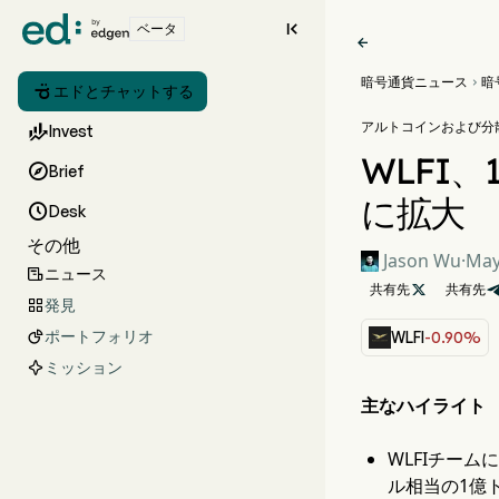

ベータ

暗号通貨ニュース
暗


エドとチャットする
アルトコインおよび分散

Invest
WLFI

Brief
に拡大

Desk
その他
Jason Wu
·
May
ニュース

共有先

共有先
発見

ポートフォリオ

WLFI
-0.90%
ミッション
主なハイライト
WLFIチー
ル相当の1億