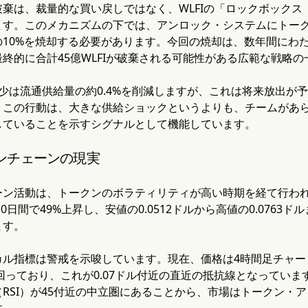
棄は、裁量的な買い戻しではなく、WLFIの「ロックボックス（L
ます。このメカニズムの下では、アンロック・システムにトー
10%を焼却する必要があります。今回の焼却は、数年間にわたる
終的に合計45億WLFIが破棄される可能性がある広範な戦略の
少は流通供給量の約0.4%を削減しますが、これは将来放出が
。この行動は、大きな供給ショックというよりも、チームがあ
していることを示すシグナルとして機能しています。
ンチェーンの現実
ン活動は、トークンのボラティリティが高い時期を経て行われまし
10日間で49%上昇し、安値の0.0512ドルから高値の0.0763
ます。
カル指標は警戒を示唆しています。現在、価格は4時間足チャー
下回っており、これが0.07ドル付近の直近の抵抗線となっていま
RSI）が45付近の中立圏にあることから、市場はトークン・
す。