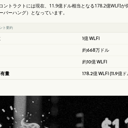
ントラクトには現在、11.9億ドル相当となる178.2億WLF
ーバーハング）となっています。
ント要約
数
1億 WLFI
約668万ドル
約10億 WLFI
保有量
178.2億 WLFI (11.9億