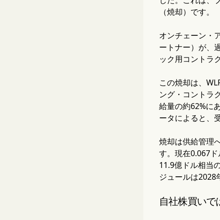
（焼却）です。
オンチェーン・ア
ートナー）が、過
ック用コントラク
この焼却は、WL
ング・コントラ
給量の約62%に
ータによると、受
焼却は供給管理
す。現在0.06
11.9億ドル相
ジュールは202
自社株買いで