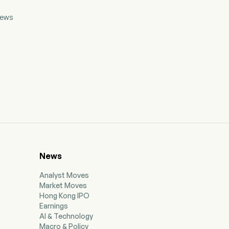
ews
News
Analyst Moves
Market Moves
Hong Kong IPO
Earnings
AI & Technology
Macro & Policy