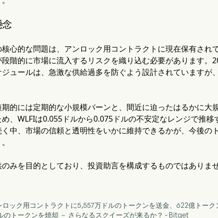
懸念
核心的な問題は、アンロック用コントラクトに現在保有されている
段階的に市場に流入するリスクを織り込む必要があります。2
ケジュールは、急激な供給過多を防ぐよう設計されていますが
短期的には定期的な小規模バーンと、間近に迫ったはるかに大
め、WLFIは0.055ドルから0.075ドルの不安定なレンジで
続く中、市場の信頼と透明性をいかに維持できるかが、今後の
う。
供のみを目的としており、投資助言を構成するものではありま
ム、アンロック用コントラクトに5,557万ドルのトークンを送金、622億ト
8万ドルのトークンを焼却 － さらなるスクイーズが来るか？ - Bitget