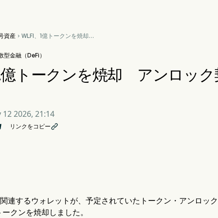
号資産
WLFI、1億トークンを焼却

アンロック契約額は11.9億ド
ルに拡大
型金融（DeFi）
、1億トークンを焼却 アンロック契
 12 2026, 21:14
リンクをコピー

ムに関連するウォレットが、予定されていたトークン・アンロック
トークンを焼却しました。