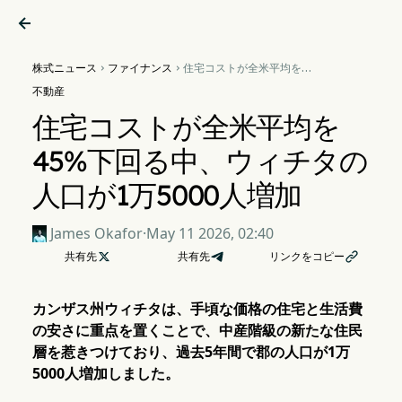

株式ニュース
ファイナンス
住宅コストが全米平均を


45%下回る中、ウィチタの
不動産
人口が1万5000人増加
住宅コストが全米平均を
45%下回る中、ウィチタの
人口が1万5000人増加
James Okafor
·
May 11 2026, 02:40
共有先

共有先
リンクをコピー

カンザス州ウィチタは、手頃な価格の住宅と生活費
の安さに重点を置くことで、中産階級の新たな住民
層を惹きつけており、過去5年間で郡の人口が1万
5000人増加しました。