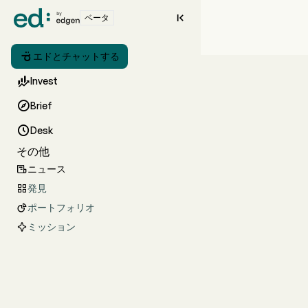

ベータ

エドとチャットする

Invest

Brief

Desk
その他
ニュース

発見

ポートフォリオ

ミッション