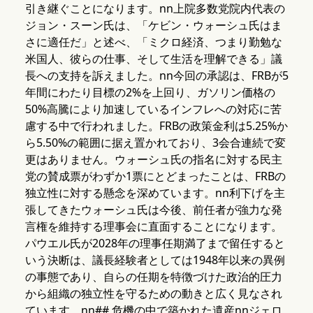
引き継ぐことになります。nn上院多数党院内代表の
ジョン・スーン氏は、「ケビン・ウォーシュ氏はま
さに適任だ」と述べ、「ミクロ経済、つまり勤勉な
米国人、彼らの仕事、そして生活を理解できる」議
長への支持を訴えました。nn今回の承認は、FRBが5
年間にわたり目標の2%を上回り、ガソリン価格の
50%高騰により加速しているインフレへの対応に苦
慮する中で行われました。FRBの政策金利は5.25%か
ら5.50%の範囲に据え置かれており、3会合連続で変
更はありません。ウォーシュ氏の指名に対する民主
党の賛成票がわずか1票にとどまったことは、FRBの
独立性に対する懸念を深めています。nn利下げを主
張してきたウォーシュ氏は今後、前任者が強力な発
言権を維持する理事会に直面することになります。
パウエル氏が2028年の理事任期満了まで留任すると
いう決断は、議長経験者としては1948年以来の異例
の事態であり、自らの任期を特徴づけた政治的圧力
から組織の独立性を守るための動きと広く見なされ
ています。nn## 危機の中で築かれた遺産nnジェロ