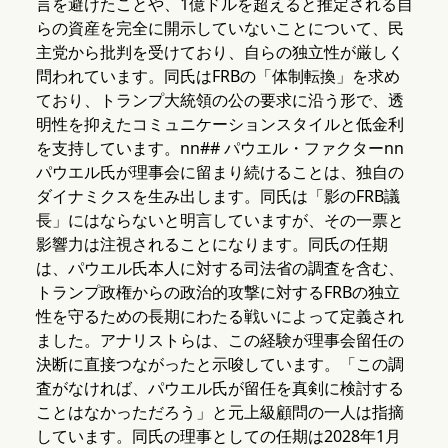
言を避けたことや、1億ドルを超えると推定される自
らの資産を完全に開示していないことについて、民
主党から批判を受けており、自らの独立性が厳しく
問われています。同氏はFRBの「体制転換」を求め
ており、トランプ大統領の公の要求に沿う形で、透
明性を抑えたコミュニケーションスタイルと低金利
を支持しています。nn## パウエル・ファクターnn
パウエル氏が理事会に留まり続けることは、独自の
ダイナミクスを生み出します。同氏は「影のFRB議
長」にはならないと明言していますが、その一票と
影響力は注視されることになります。同氏の任期
は、パウエル氏本人に対する司法省の調査を含む、
トランプ政権からの政治的攻撃に対するFRBの独立
性を守るための長期にわたる戦いによって定義され
ました。アナリストらは、この経験が理事会留任の
決断に直接つながったと示唆しています。「この調
査がなければ、パウエル氏が留任を真剣に検討する
ことはなかっただろう」と元上級顧問の一人は指摘
しています。同氏の理事としての任期は2028年1月