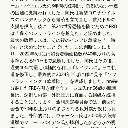
ーム・パウエル氏の8年間の任期は、前例のない一連
の困難に見舞われました。同氏は新型コロナウイル
スのパンデミックから経済を立て直し、数兆ドルの
支援を投入。後に、第2の世界恐慌を防ぐためにFRB
は「多くのレッドラインを越えた」と認めました。
最大の政策ミスは、その後のインフレ急騰を「一時
的」と決めつけたことでした。この判断ミスによ
り、2022年6月には消費者物価指数が40年ぶりの高
水準となる9.1%まで急騰しました。同氏はその後、
過去40年で最も積極的な利上げサイクルによって軌
道を修正し、最終的に2024年半ばに稀に見る「ソフ
トランディング（軟着陸）」を達成しました。nn##
分裂したFRBを引き継ぐウォーシュ氏nn56歳の新議
長は、深刻な内部・外部圧力に直面する組織を統括
することになります。金利決定委員会では、前回の
会合で30年以上ぶりの多さとなる反対票が投じられ
ました。外部的には、ウォーシュ氏は2020年大統領
選挙でジョー・バイデン氏が勝利したかどうかの明