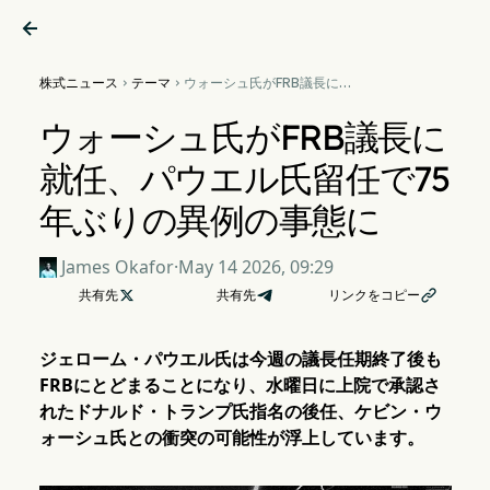

株式ニュース
テーマ
ウォーシュ氏がFRB議長に就


任、パウエル氏留任で75年ぶ
りの異例の事態に
ウォーシュ氏がFRB議長に
就任、パウエル氏留任で75
年ぶりの異例の事態に
James Okafor
·
May 14 2026, 09:29
共有先

共有先
リンクをコピー

ジェローム・パウエル氏は今週の議長任期終了後も
FRBにとどまることになり、水曜日に上院で承認さ
れたドナルド・トランプ氏指名の後任、ケビン・ウ
ォーシュ氏との衝突の可能性が浮上しています。