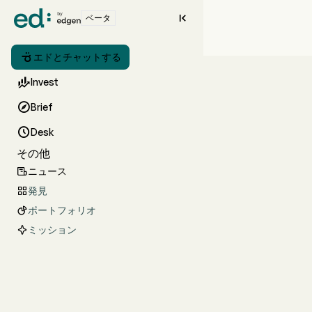

ベータ

エドとチャットする

Invest

Brief

Desk
その他
ニュース

発見

ポートフォリオ

ミッション