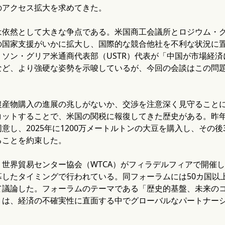
のアクセス拡大を求めてきた。
は依然として大きな争点である。米国商工会議所とロジウム・
の国家支援がいかに拡大し、国際的な競合他社を不利な状況に
ミソン・グリア米通商代表部（USTR）代表が「中国が市場経
など、より強硬な姿勢を示唆しているが、今回の会談はこの問
農産物購入の進展の兆しがないか、交渉を注意深く見守ること
コットすることで、米国の関税に報復してきた歴史がある。昨年
意し、2025年に1200万メートルトンの大豆を購入し、その後
ることを約束した。
世界貿易センター協会（WTCA）がフィラデルフィアで開催し
したタイミングで行われている。同フォーラムには50カ国以上
て議論した。フォーラムのテーマである「歴史的基盤、未来の
」は、経済の不確実性に直面する中でグローバルなパートナー