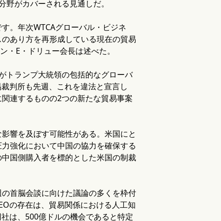
分野がカバーされる見通しだ。
す。年次WTCAグローバル・ビジネ
スのあり方を再形成している現在の貿易
ョン・E・ドリュー会長は述べた。
がトランプ大統領の包括的なグローバ
易裁判所も先週、これを違法と宣言し
関連するものの2つの新たな貿易事案
な影響を及ぼす可能性がある。米国にと
圧力強化において中国の協力を確保する
の中国側購入者を標的とした米国の制裁
週の首脳会談に向けた議論の多くを枠付
CEOの存在は、貿易関係における人工知
社は、500億ドルの機会であると特定