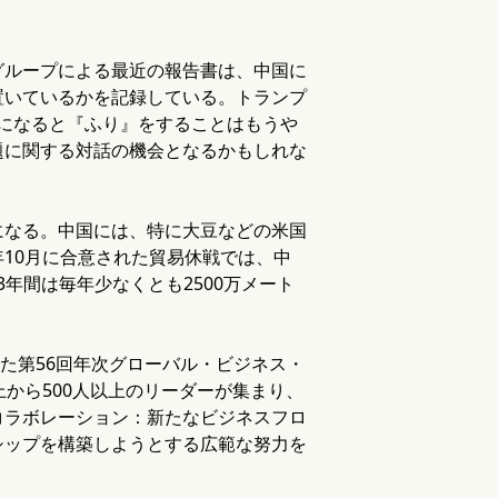
グループによる最近の報告書は、中国に
置いているかを記録している。トランプ
済になると『ふり』をすることはもうや
題に関する対話の機会となるかもしれな
になる。中国には、特に大豆などの米国
10月に合意された貿易休戦では、中
3年間は毎年少なくとも2500万メート
た第56回年次グローバル・ビジネス・
から500人以上のリーダーが集まり、
コラボレーション：新たなビジネスフロ
シップを構築しようとする広範な努力を