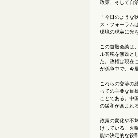
政策、そして自
「今日のような
ス・フォーラム
環境の現実に光を
この首脳会談は
ル関税を無効と
た。政権は現在
が係争中で、今
これらの交渉の
っての主要な目
ことである。中
の緩和が含まれ
政策の変化や不
けしている。火曜
能の決定的な役割