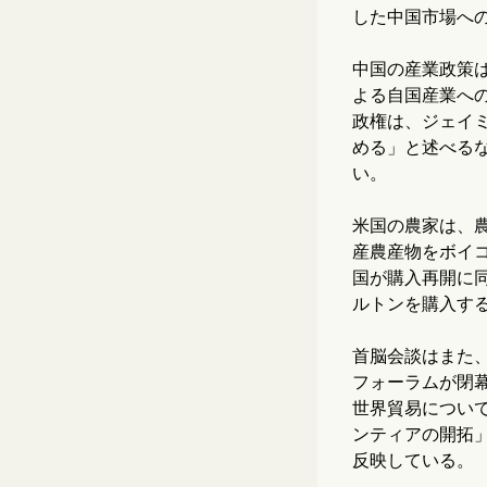
した中国市場へ
中国の産業政策
よる自国産業へ
政権は、ジェイ
める」と述べる
い。
米国の農家は、
産農産物をボイ
国が購入再開に同
ルトンを購入す
首脳会談はまた、
フォーラムが閉幕
世界貿易につい
ンティアの開拓
反映している。