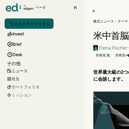

ベータ

株式ニュース
テーマ


エドとチャットする
米中首脳

Invest

Brief
Elena Fischer
·

Desk
共有先

共有先
その他
ニュース

世界最大級の2
に会談します。
発見

ポートフォリオ

ミッション