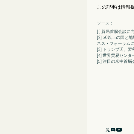
この記事は情報
ソース：
[1] 貿易首脳会談
[2] 50以上の
ネス・フォーラム
[3] トランプ氏
[4] 世界貿易セ
[5] 注目の米中首
