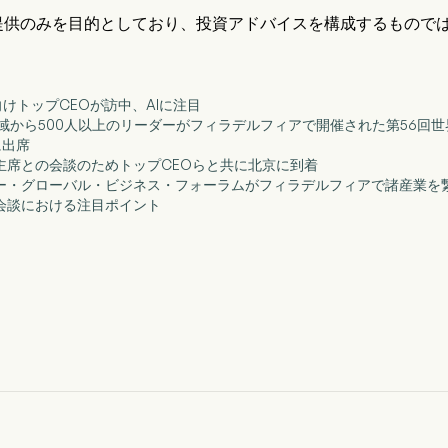
提供のみを目的としており、投資アドバイスを構成するもので
に向けトップCEOが訪中、AIに注目
国と地域から500人以上のリーダーがフィラデルフィアで開催された第56
に出席
、習主席との会談のためトップCEOらと共に北京に到着
ンター・グローバル・ビジネス・フォーラムがフィラデルフィアで諸産業を
脳会談における注目ポイント