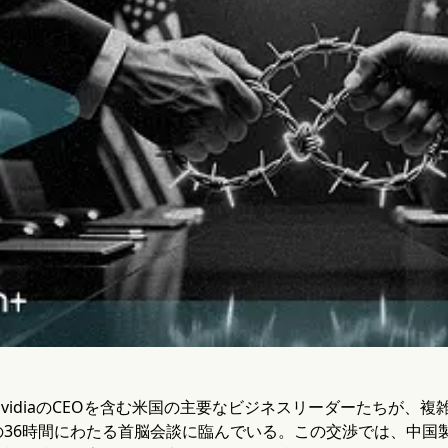
la、NvidiaのCEOを含む米国の主要なビジネスリーダーたち
の36時間にわたる首脳会談に臨んでいる。この交渉では、中国