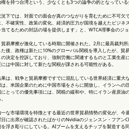
治権を持つ台湾という、少なくとも3つの論争の的となっている
状況下では、対面での面会が真のつながりを育むために不可欠で
は、不確実性、政策の変化、経済的圧力が国境を越えたビジネ
当てるための対話の場を提供します」と、WTCA理事会のジ
、貿易摩擦が激化している時期に開催された。2月に最高裁判所
した後、政権は新たに10%のグローバル関税を導入したが、貿
この決定を控訴しており、強制労働に関連するものと工業生産に
夏には中国に対して新たな関税が課される可能性がある。
結果は、戦争と貿易摩擦ですでに混乱している世界経済に重大
標は、米国企業のために中国市場をさらに開放し、イランへの
国にとっての優先事項には、関税の緩和や、特にイラン産原油
る。
均一な市場環境を特徴とする最近の世界貿易情勢の変化が、今
日に出席が確認されたばかりのNvidiaのジェンスン・フアン
を浮き彫りにしている。AIブームを支えるチップを製造する同