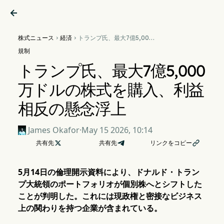

株式ニュース
経済
トランプ氏、最大7億5,000


万ドルの株式を購入、利益相
規制
反の懸念浮上
トランプ氏、最大7億5,000
万ドルの株式を購入、利益
相反の懸念浮上
James Okafor
·
May 15 2026, 10:14
共有先

共有先
リンクをコピー

5月14日の倫理開示資料により、ドナルド・トラン
プ大統領のポートフォリオが個別株へとシフトした
ことが判明した。これには現政権と密接なビジネス
上の関わりを持つ企業が含まれている。