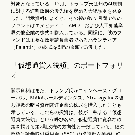
対象となっている。12月、トランプ氏は州のAI規制
に対する連邦政府の優先権を定める大統領令を発令
した。開示資料によると、その後の数ヶ月間で彼の
ファンドはエヌビディア、AMD、および人工知能業
界の他企業の株式を購入している。同様に、彼のフ
ァンドは主要な政府請負業者であるパランティア
（Palantir）の株式を6桁の金額で取引した。
「仮想通貨大統領」のポートフォリ
オ
開示資料はまた、トランプ氏がコインベース・グロ
ーバル、MARAホールディングス、Strategy Incを含
む複数の暗号資産関連企業の株式を購入したことも
示している。これらの投資は、彼が自称する「仮想
通貨大統領」という呼び名や、仮想通貨に寛容な政
策を掲げる第2期政権の方向性と一致している。彼の
政権は証券取引委員会（SEC）の指導部を業界に好