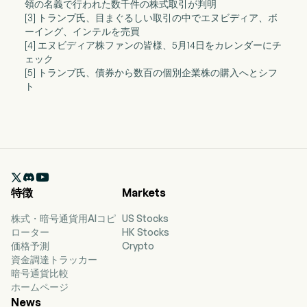
領の名義で行われた数千件の株式取引が判明
[3] トランプ氏、目まぐるしい取引の中でエヌビディア、ボ
ーイング、インテルを売買
[4] エヌビディア株ファンの皆様、5月14日をカレンダーにチ
ェック
[5] トランプ氏、債券から数百の個別企業株の購入へとシフ
ト

特徴
Markets
株式・暗号通貨用AIコピ
US Stocks
ローター
HK Stocks
価格予測
Crypto
資金調達トラッカー
暗号通貨比較
ホームページ
News