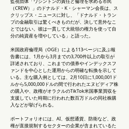
監視団体「ワシントンの責任と倫理を求める市民
（CREW）」のドナルド・K・シャーマン会長は、ス
クリップス・ニュースに対し、「ドナルド・トラン
プの金融取引は驚くべきものだが、決して意外なこ
とではない。彼は一貫して大統領の権力を使って自
分の純資産を増やしている」と語った。
米国政府倫理局（OGE）による113ページに及ぶ報
告書には、1月から3月までの3,700件以上の取引が
詳述されており、これまでの債券やインデックスフ
ァンドを中心とした運用からの明確な転換を示して
いる。主な購入例としては、2月10日に1,000,001ド
ルから5,000,000ドルの間で行われたエヌビディア株
の購入や、政権がオラクルのTikTok米国事業買収を
支援していた時期に行われた数百万ドルの同社株購
入などが挙げられる。
ポートフォリオには、AI、仮想通貨、防衛など、政
権が直接規制するセクターの企業が含まれているた