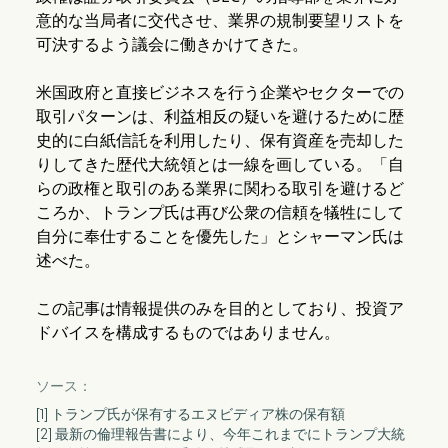
意的な当局者に交代させ、業界の規制要望リストを
可決するよう議会に働きかけてきた。
米国政府と直接ビジネスを行う企業やセクターでの
取引パターンは、利益相反の疑いを避けるために歴
史的に白紙信託を利用したり、保有資産を売却した
りしてきた歴代大統領とは一線を画している。「自
らの政権と取引のある業界に関わる取引を避けるど
ころか、トランプ氏は再び公衆の信頼を犠牲にして
自分に奉仕することを優先した」とシャーマン氏は
述べた。
この記事は情報提供のみを目的としており、投資ア
ドバイスを構成するものではありません。
ソース：
[1] トランプ氏が保有するエヌビディア株の保有額
[2] 最新の倫理報告書により、今年これまでにトランプ大統