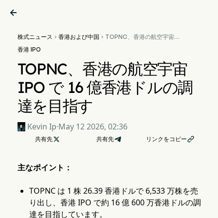

株式ニュース
香港および中国
TOPNC、香港の航空宇宙


IPO で 16 億香港ドルの調達
香港 IPO
を目指す
TOPNC、香港の航空宇宙
IPO で 16 億香港ドルの調
達を目指す
Kevin Ip
·
May 12 2026, 02:36
共有先

共有先
リンクをコピー

主なポイント：
TOPNC は 1 株 26.39 香港ドルで 6,533 万株を売
り出し、香港 IPO で約 16 億 600 万香港ドルの調
達を目指しています。