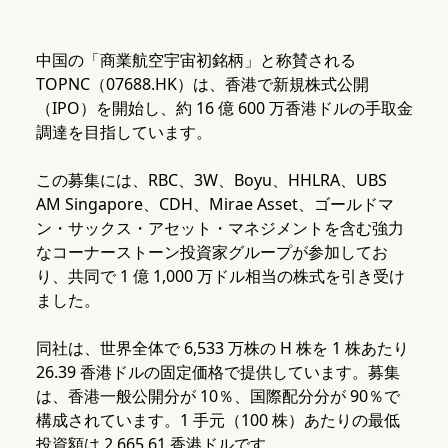
中国の「商業航空宇宙初銘柄」と称賛される
TOPNC（07688.HK）は、香港で新規株式公開
（IPO）を開始し、約 16 億 600 万香港ドルの手取金
調達を目指しています。
この募集には、RBC、3W、Boyu、HHLRA、UBS
AM Singapore、CDH、Mirae Asset、ゴールドマ
ン・サックス・アセット・マネジメントを含む強力
なコーナーストーン投資家グループが参加してお
り、共同で 1 億 1,000 万ドル相当の株式を引き受け
ました。
同社は、世界全体で 6,533 万株の H 株を 1 株あたり
26.39 香港ドルの固定価格で提供しています。募集
は、香港一般公開分が 10％、国際配分分が 90％で
構成されています。1 手元（100 株）あたりの最低
投資額は 2,665.61 香港ドルです。