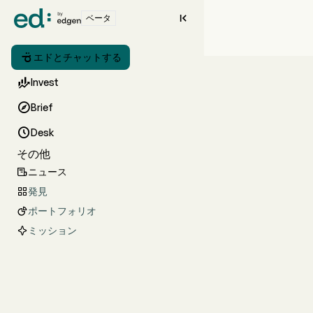

ベータ

エドとチャットする

Invest

Brief

Desk
その他
ニュース

発見

ポートフォリオ

ミッション