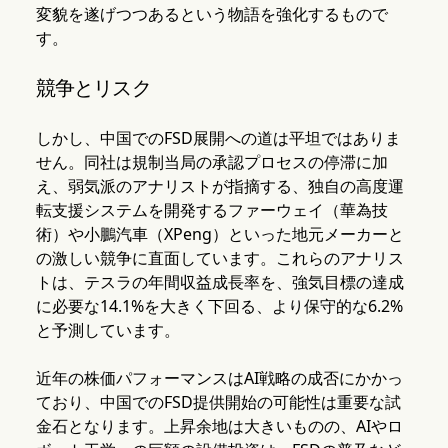
変貌を遂げつつあるという物語を強化するもので
す。
競争とリスク
しかし、中国でのFSD展開への道は平坦ではありま
せん。同社は規制当局の承認プロセスの停滞に加
え、弱気派のアナリストが指摘する、独自の高度運
転支援システムを開発するファーウェイ（華為技
術）や小鵬汽車（XPeng）といった地元メーカーと
の激しい競争に直面しています。これらのアナリス
トは、テスラの年間収益成長率を、強気目標の達成
に必要な14.1%を大きく下回る、より保守的な6.2%
と予測しています。
近年の株価パフォーマンスはAI戦略の成否にかかっ
ており、中国でのFSD提供開始の可能性は重要な試
金石となります。上昇余地は大きいものの、AIやロ