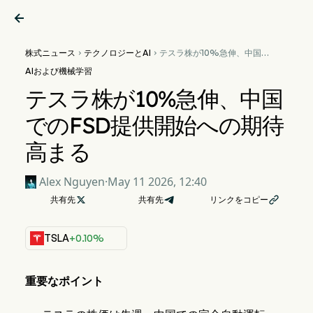

株式ニュース
テクノロジーとAI
テスラ株が10%急伸、中国で


のFSD提供開始への期待高ま
AIおよび機械学習
る
テスラ株が10%急伸、中国
でのFSD提供開始への期待
高まる
Alex Nguyen
·
May 11 2026, 12:40
共有先

共有先
リンクをコピー

TSLA
+0.10%
重要なポイント