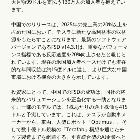
大月額99ドルを支払う130万人の加入者を抱えてい
ます。
中国でのリリースは、2025年の売上高の20%以上を
占めた国において、テスラに新たな高利益率の収益
源をもたらすことになります。最新のソフトウェア
バージョンであるFSD v14.3.1は、重要なパフォーマ
ンス指標である反応速度を20%向上させたと報じら
れています。現在の米国加入者ベースだけでも潜在
的な年間収益は約15億ドルに達し、より巨大な中国
市場における機会の大きさを示しています。
投資家にとって、中国でのFSDの成功は、同社の将
来的なバリュエーションを正当化する一助となりま
す。一部のモデルでは、1株あたりの適正株価を415
ドルと予測しています。これは、テスラが自動車メ
ーカーから、車両、人型ロボット「Optimus」、そ
して数十億ドル規模の「Terafab」構想を通じたチ
ップ製造までを網羅する、垂直統合型のAI企業へと