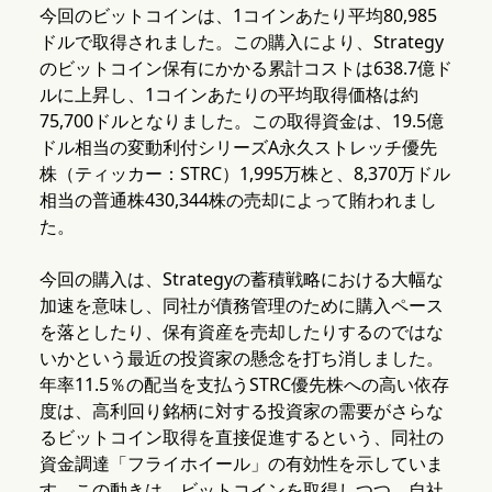
今回のビットコインは、1コインあたり平均80,985
ドルで取得されました。この購入により、Strategy
のビットコイン保有にかかる累計コストは638.7億ド
ルに上昇し、1コインあたりの平均取得価格は約
75,700ドルとなりました。この取得資金は、19.5億
ドル相当の変動利付シリーズA永久ストレッチ優先
株（ティッカー：STRC）1,995万株と、8,370万ドル
相当の普通株430,344株の売却によって賄われまし
た。
今回の購入は、Strategyの蓄積戦略における大幅な
加速を意味し、同社が債務管理のために購入ペース
を落としたり、保有資産を売却したりするのではな
いかという最近の投資家の懸念を打ち消しました。
年率11.5％の配当を支払うSTRC優先株への高い依存
度は、高利回り銘柄に対する投資家の需要がさらな
るビットコイン取得を直接促進するという、同社の
資金調達「フライホイール」の有効性を示していま
す。この動きは、ビットコインを取得しつつ、自社