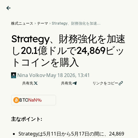

株式ニュース
テーマ
Strategy、財務強化を加速し


20.1億ドルで24,869ビット
コインを購入
Strategy、財務強化を加速
し20.1億ドルで24,869ビッ
トコインを購入
Nina Volkov
·
May 18 2026, 13:41
共有先

共有先
リンクをコピー

BTC
NaN%
主なポイント:
Strategyは5月11日から5月17日の間に、24,869