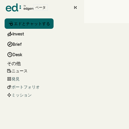

ベータ

エドとチャットする

Invest

Brief

Desk
その他
ニュース

発見

ポートフォリオ

ミッション