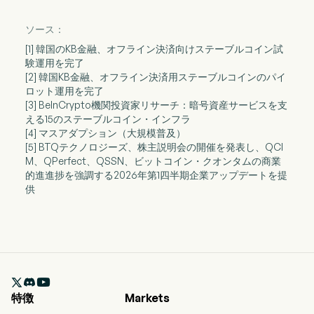
ソース：
[1] 韓国のKB金融、オフライン決済向けステーブルコイン試
験運用を完了
[2] 韓国KB金融、オフライン決済用ステーブルコインのパイ
ロット運用を完了
[3] BeInCrypto機関投資家リサーチ：暗号資産サービスを支
える15のステーブルコイン・インフラ
[4] マスアダプション（大規模普及）
[5] BTQテクノロジーズ、株主説明会の開催を発表し、QCI
M、QPerfect、QSSN、ビットコイン・クオンタムの商業
的進進捗を強調する2026年第1四半期企業アップデートを提
供

特徴
Markets