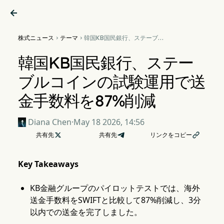

株式ニュース
テーマ
韓国KB国民銀行、ステーブル


コインの試験運用で送金手数
料を87%削減
韓国KB国民銀行、ステー
ブルコインの試験運用で送
金手数料を87%削減
Diana Chen
·
May 18 2026, 14:56
共有先

共有先
リンクをコピー

Key Takeaways
KB金融グループのパイロットテストでは、海外
送金手数料をSWIFTと比較して87%削減し、3分
以内での送金を完了しました。