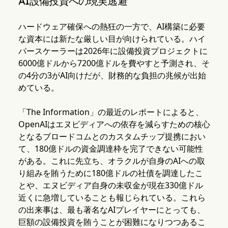
AI設備投資への現実逃避
ハードウェア確保への熱狂の一方で、AI構築に必要
な資本には新たな厳しい目が向けられている。ハイ
パースケーラーは2026年に設備投資プロジェクトに
6000億ドルから7200億ドルを費やすと予測され、そ
の4分の3がAI向けだが、財務的な負担の兆候が出始
めている。
「The Information」の最近のレポートによると、
OpenAIはエヌビディアへの依存を減らすための核心
となるブロードコムとのカスタムチップ提携におい
て、180億ドルの資金調達枠を完了できない可能性
がある。これに先立ち、オラクルが自身のAIへの取
り組みを賄うために180億ドルの社債を調達したこ
とや、エヌビディア自身の未収金が現在330億ドル
近くに急増していることも報じられている。これら
の出来事は、最も著名なAIプレイヤーにとっても、
巨額の設備投資を賄うことが困難になりつつあるこ