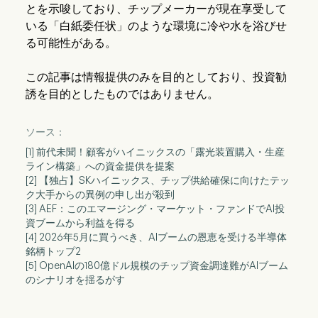
とを示唆しており、チップメーカーが現在享受して
いる「白紙委任状」のような環境に冷や水を浴びせ
る可能性がある。
この記事は情報提供のみを目的としており、投資勧
誘を目的としたものではありません。
ソース：
[1] 前代未聞！顧客がハイニックスの「露光装置購入・生産
ライン構築」への資金提供を提案
[2] 【独占】SKハイニックス、チップ供給確保に向けたテッ
ク大手からの異例の申し出が殺到
[3] AEF：このエマージング・マーケット・ファンドでAI投
資ブームから利益を得る
[4] 2026年5月に買うべき、AIブームの恩恵を受ける半導体
銘柄トップ2
[5] OpenAIの180億ドル規模のチップ資金調達難がAIブーム
のシナリオを揺るがす