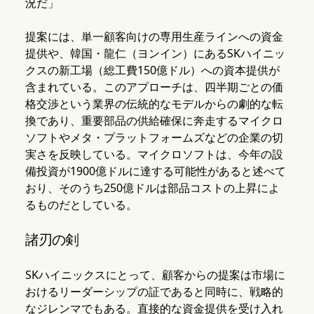
況だ」
提案には、単一顧客向けの専用生産ラインへの資金
提供や、韓国・龍仁（ヨンイン）にあるSKハイニッ
クスの新工場（総工費150億ドル）への資本提供が
含まれている。このアプローチは、四半期ごとの価
格交渉という業界の伝統的なモデルからの劇的な転
換であり、重要部品の供給確保に奔走するマイクロ
ソフトやメタ・プラットフォームズなどの企業の切
実さを反映している。マイクロソフトは、今年の設
備投資が1900億ドルに達する可能性があると述べて
おり、そのうち250億ドルは部品コストの上昇によ
るものだとしている。
諸刃の剣
SKハイニックスにとって、顧客からの提案は市場に
おけるリーダーシップの証であると同時に、戦略的
なジレンマでもある。直接的な資金提供を受け入れ