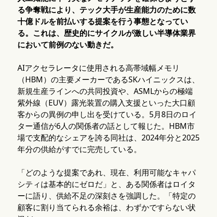
る争奪戦により、テック大手が生産能力のために数
十億ドルを前払いする提案を行う事態となってい
る。これは、歴史的にサイクルが激しい半導体業界
において前例のない動きだ。
AIアクセラレータに使用される高帯域幅メモリ
（HBM）の主要メーカーであるSKハイニックスは、
新規生産ラインへの共同投資や、ASMLからの極端
紫外線（EUV）露光装置の購入支援といった大口顧
客からの異例の申し出を受けている。5月8日のロイ
ター通信が6人の関係者の話として報じた。HBM市
場で支配的なシェアを誇る同社は、2024年分と2025
年分の供給がすでに完売している。
「どのような提案であれ、現在、利用可能なキャパ
シティは基本的にゼロだ」と、ある関係者はロイタ
ーに語り、供給不足の深刻さを強調した。「特定の
顧客に割り当てられる余裕は、わずかですらない状