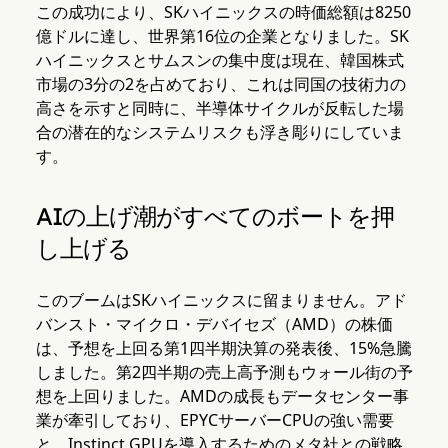
この成功により、SKハイニックスの時価総額は8250
億ドルに達し、世界第16位の企業となりました。SK
ハイニックスとサムスンの集中度は現在、韓国株式
市場の3分の2を占めており、これは同国の技術力の
高さを示すと同時に、半導体サイクルが反転した場
合の潜在的なシステムリスクも浮き彫りにしていま
す。
AIの上げ潮がすべてのボートを押
し上げる
このブームはSKハイニックスに留まりません。アド
バンスト・マイクロ・デバイセズ（AMD）の株価
は、予想を上回る第1四半期決算の発表後、15%急騰
しました。第2四半期の売上高予測もウォール街の予
想を上回りました。AMDの成長もデータセンター事
業が牽引しており、EPYCサーバーCPUの強い需要
と、Instinct GPUを導入するためのメタ社との戦略