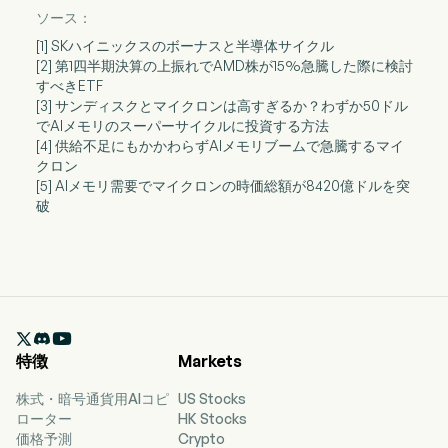
ソース：
[1] SKハイニックスのボーナスと半導体サイクル
[2] 第1四半期決算の上振れでAMD株が15%急騰した際に検討
すべきETF
[3] サンディスクとマイクロンは高すぎるか？わずか50ドル
でAIメモリのスーパーサイクルに投資する方法
[4] 供給不足にもかかわらずAIメモリブームで急騰するマイ
クロン
[5] AIメモリ需要でマイクロンの時価総額が8420億ドルを突
破

特徴
Markets
株式・暗号通貨用AIコピ
US Stocks
ローター
HK Stocks
価格予測
Crypto