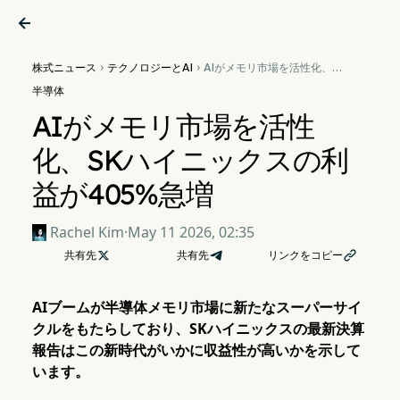

株式ニュース
テクノロジーとAI
AIがメモリ市場を活性化、SK


ハイニックスの利益が405%
半導体
急増
AIがメモリ市場を活性
化、SKハイニックスの利
益が405%急増
Rachel Kim
·
May 11 2026, 02:35
共有先

共有先
リンクをコピー

AIブームが半導体メモリ市場に新たなスーパーサイ
クルをもたらしており、SKハイニックスの最新決算
報告はこの新時代がいかに収益性が高いかを示して
います。