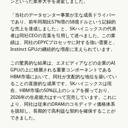
ンといった業界大手を凌駕しました。
「当社のデータセンター事業が主な成長ドライバー
であり、前年同期比57%増の58億ドルという記録的
な売上を達成しました」と、SKハイニックスの代表
者は同社CEOの言葉を引用して述べました。この業
績は、同社のEPYCプロセッサに対する強い需要と、
Instinct GPUの継続的な増産に支えられています。
この驚異的な結果は、エヌビディアなどの企業のAI
GPUの上に積層される重要コンポーネントである
HBM市場において、同社が支配的な地位を築いてい
ることの直接的な成果です。SKハイニックスは現
在、HBM市場の50%以上のシェアを握っており、
2026年の生産能力はすべて完売しています。これに
より、同社は従来のDRAMのコモディティ価格体系
を脱却し、長期的で高利益な契約を確保することが
できました。