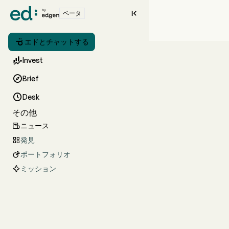

ベータ

エドとチャットする

Invest

Brief

Desk
その他
ニュース

発見

ポートフォリオ

ミッション