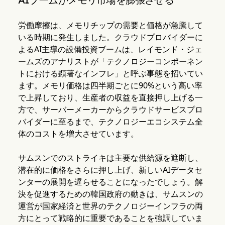
労働摩擦は、メモリチップの需要と価格が急騰して
いる時期に発生しました。クラウドプロバイダーに
よるAI主導の設備投資ブームは、レイモンド・ジェ
ームズのアナリストが「テクノロジーコンポーネン
トにおける顕著なインフレ」と呼ぶ事態を招いてい
ます。メモリ価格は四半期ごとに90%という高い率
で上昇しており、生産者の収益を直接押し上げる一
方で、サーバーメーカーからクラウドサービスプロ
バイダーに至るまで、テクノロジーエコシステム全
体のコストを増大させています。
サムスンでのストライキは主要な供給源を遮断し、
潜在的に価格をさらに押し上げ、新しいAIデータセ
ンターの展開を遅らせることになったでしょう。解
決を促進するための韓国政府の動きは、サムスンの
運営が国家経済と世界のテクノロジーインフラの両
方にとって戦略的に重要であることを強調していま