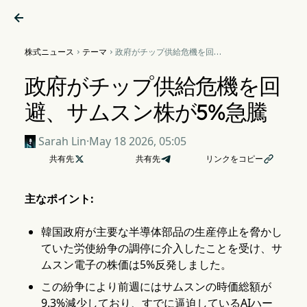

株式ニュース
テーマ
政府がチップ供給危機を回


避、サムスン株が5%急騰
政府がチップ供給危機を回
避、サムスン株が5%急騰
Sarah Lin
·
May 18 2026, 05:05
共有先

共有先
リンクをコピー

主なポイント:
韓国政府が主要な半導体部品の生産停止を脅かし
ていた労使紛争の調停に介入したことを受け、サ
ムスン電子の株価は5%反発しました。
この紛争により前週にはサムスンの時価総額が
9.3%減少しており、すでに逼迫しているAIハー