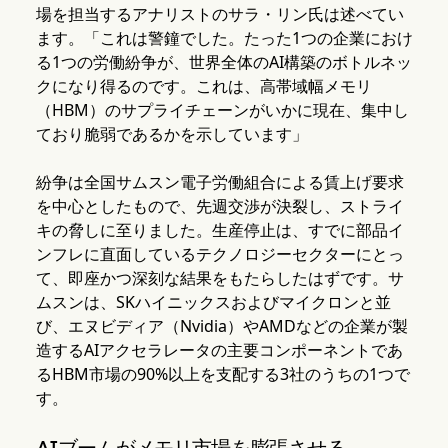
場を担当するアナリストのサラ・リン氏は述べてい
ます。「これは警鐘でした。たった1つの企業におけ
る1つの労働紛争が、世界全体のAI構築のボトルネッ
クになり得るのです。これは、高帯域幅メモリ
（HBM）のサプライチェーンがいかに現在、集中し
ており脆弱であるかを示しています」
紛争は全国サムスン電子労働組合による賃上げ要求
を中心としたもので、先週交渉が決裂し、ストライ
キの脅しに至りました。生産停止は、すでに部品イ
ンフレに直面しているテクノロジーセクターにとっ
て、即座かつ深刻な結果をもたらしたはずです。サ
ムスンは、SKハイニックスおよびマイクロンと並
び、エヌビディア（Nvidia）やAMDなどの企業が製
造するAIアクセラレータの主要コンポーネントであ
るHBM市場の90%以上を支配する3社のうちの1つで
す。
AIブームがメモリ市場を膨張させる