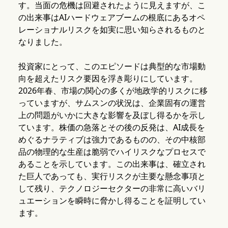
す。当面の危機は回避されたように見えますが、こ
の出来事はAIハードウェアブームの根底にあるオペ
レーショナルリスクを如実に思い知らされるものと
なりました。
投資家にとって、このエピソードは典型的な市場動
向を超えたリスク要因を浮き彫りにしています。
2026年春、市場の関心の多くが地政学的リスクに移
っていますが、サムスンの状況は、企業固有の運営
上の問題がいかに大きな影響を及ぼし得るかを示し
ています。株価の急落とその後の反発は、AI成長を
めぐるナラティブは強力であるものの、その中核部
品の物理的な生産は脆弱でハイリスクなプロセスで
あることを示しています。この出来事は、確立され
た巨人であっても、実行リスクが主要な懸念事項と
して残り、テクノロジーセクターの非常に高いバリ
ュエーションを瞬時に脅かし得ることを証明してい
ます。