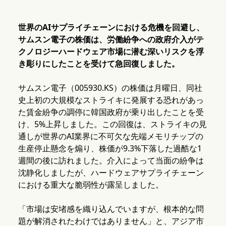
世界のAIサプライチェーンにおける危機を回避し、
サムスン電子の株価は、労働紛争への政府介入がテ
クノロジーハードウェア市場に潜む深いリスクを浮
き彫りにしたことを受けて急回復しました。
サムスン電子（005930.KS）の株価は月曜日、同社
史上初の大規模なストライキに発展する恐れがあっ
た賃金紛争の調停に韓国政府が乗り出したことを受
け、5%上昇しました。この回復は、ストライキの見
通しが世界のAI業界に不可欠な先端メモリチップの
生産停止懸念を煽り、株価が9.3%下落した過酷な1
週間の後に訪れました。介入によって当面の紛争は
沈静化しましたが、ハードウェアサプライチェーン
における重大な脆弱性が露呈しました。
「市場は安堵感を織り込んでいますが、根本的な問
題が解消されたわけではありません」と、アジア市